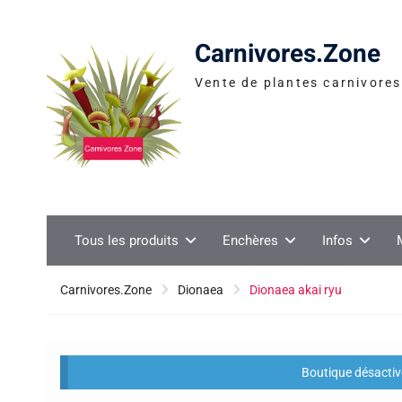
Skip
to
Carnivores.Zone
content
Vente de plantes carnivores 
Tous les produits
Enchères
Infos
Carnivores.Zone
Dionaea
Dionaea akai ryu
Boutique désactivé