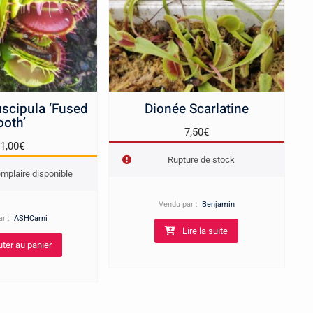
scipula ‘Fused
Dionée Scarlatine
ooth’
7,50
€
1,00
€
Rupture de stock
mplaire disponible
Vendu par :
Benjamin
ar :
ASHCarni
Lire la suite
uter au panier