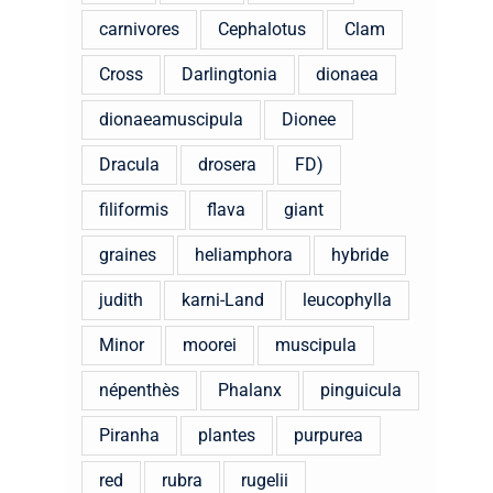
carnivores
Cephalotus
Clam
Cross
Darlingtonia
dionaea
dionaeamuscipula
Dionee
Dracula
drosera
FD)
filiformis
flava
giant
graines
heliamphora
hybride
judith
karni-Land
leucophylla
Minor
moorei
muscipula
népenthès
Phalanx
pinguicula
Piranha
plantes
purpurea
red
rubra
rugelii