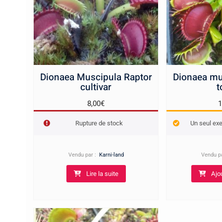
Dionaea Muscipula Raptor
Dionaea mu
cultivar
t
8,00
€
1
Rupture de stock
Un seul exe
Vendu par :
Karni-land
Vendu p
Lire la suite
Ajo