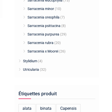
Sarracenia leucophylla
(73)
Sarracenia minor
(10)
Sarracenia oreophila
(7)
Sarracenia psittacina
(8)
Sarracenia purpurea
(29)
Sarracenia rubra
(20)
Sarracenia x Moorei
(26)
Stylidium
(4)
Utricularia
(32)
Étiquettes produit
alata
binata
Capensis