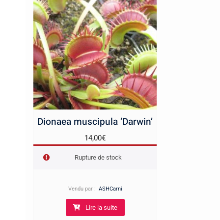
Dionaea muscipula ‘Darwin’
14,00
€
Rupture de stock
Vendu par :
ASHCarni
Lire la suite