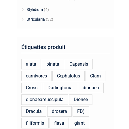
Stylidium
(4)
Utricularia
(32)
Étiquettes produit
alata
binata
Capensis
carnivores
Cephalotus
Clam
Cross
Darlingtonia
dionaea
dionaeamuscipula
Dionee
Dracula
drosera
FD)
filiformis
flava
giant