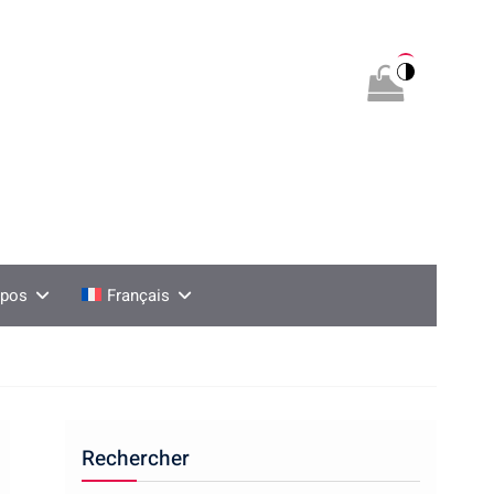
0
opos
Français
Rechercher