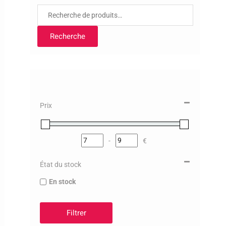
Recherche
pour :
Recherche
Prix
-
€
Minimum Price
Maximum Price
État du stock
En stock
Filtrer