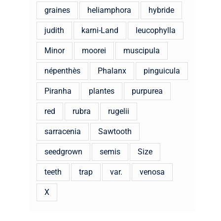
graines
heliamphora
hybride
judith
karni-Land
leucophylla
Minor
moorei
muscipula
népenthès
Phalanx
pinguicula
Piranha
plantes
purpurea
red
rubra
rugelii
sarracenia
Sawtooth
seedgrown
semis
Size
teeth
trap
var.
venosa
X