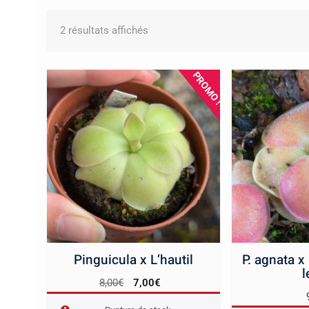
Trié
2 résultats affichés
du
plus
récent
PROMO !
au
plus
ancien
Pinguicula x L’hautil
P. agnata x
l
Le
Le
8,00
€
7,00
€
prix
prix