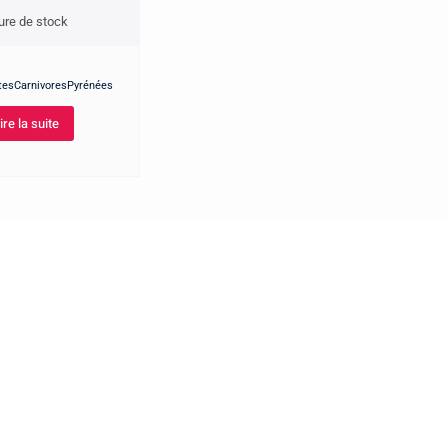
ure de stock
tesCarnivoresPyrénées
ire la suite