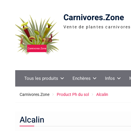
Skip
to
Carnivores.Zone
content
Vente de plantes carnivores 
Tous les produits
Enchères
Infos
Carnivores.Zone
Product Ph du sol
Alcalin
Alcalin