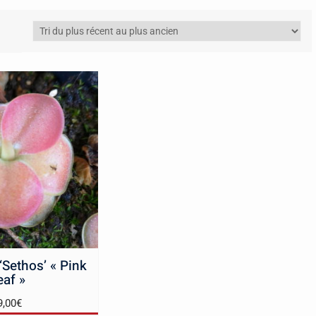
 ‘Sethos’ « Pink
eaf »
9,00
€