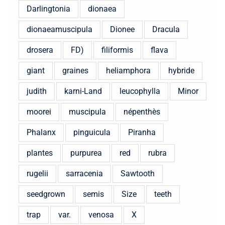
Darlingtonia
dionaea
dionaeamuscipula
Dionee
Dracula
drosera
FD)
filiformis
flava
giant
graines
heliamphora
hybride
judith
karni-Land
leucophylla
Minor
moorei
muscipula
népenthès
Phalanx
pinguicula
Piranha
plantes
purpurea
red
rubra
rugelii
sarracenia
Sawtooth
seedgrown
semis
Size
teeth
trap
var.
venosa
X