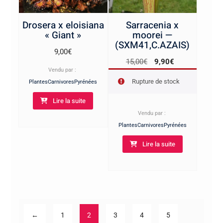
Drosera x eloisiana
Sarracenia x
« Giant »
moorei —
(SXM41,C.AZAIS)
9,00
€
Le
Le
15,00
€
9,90
€
Vendu par :
prix
prix
Rupture de stock
PlantesCarnivoresPyrénées
initial
actuel
était :
est :
Lire la suite
15,00€.
9,90€.
Vendu par :
PlantesCarnivoresPyrénées
Lire la suite
←
1
2
3
4
5