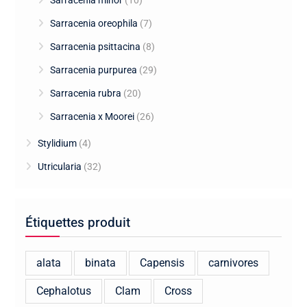
Sarracenia minor
(10)
Sarracenia oreophila
(7)
Sarracenia psittacina
(8)
Sarracenia purpurea
(29)
Sarracenia rubra
(20)
Sarracenia x Moorei
(26)
Stylidium
(4)
Utricularia
(32)
Étiquettes produit
alata
binata
Capensis
carnivores
Cephalotus
Clam
Cross