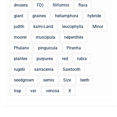
drosera
FD)
filiformis
flava
giant
graines
heliamphora
hybride
judith
karni-Land
leucophylla
Minor
moorei
muscipula
népenthès
Phalanx
pinguicula
Piranha
plantes
purpurea
red
rubra
rugelii
sarracenia
Sawtooth
seedgrown
semis
Size
teeth
trap
var.
venosa
X