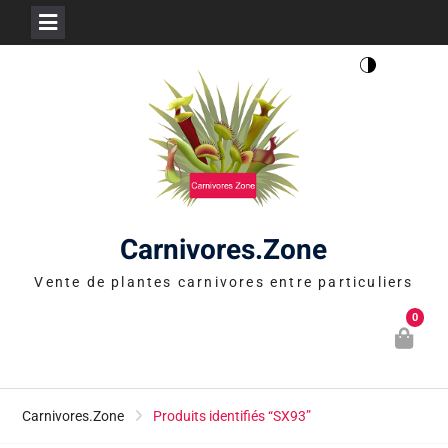
Skip
to
content
Carnivores.Zone
Vente de plantes carnivores entre particuliers
0
Carnivores.Zone
Produits identifiés “SX93”