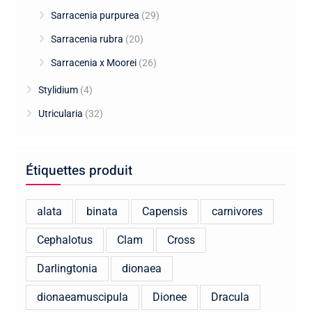
Sarracenia purpurea
(29)
Sarracenia rubra
(20)
Sarracenia x Moorei
(26)
Stylidium
(4)
Utricularia
(32)
Étiquettes produit
alata
binata
Capensis
carnivores
Cephalotus
Clam
Cross
Darlingtonia
dionaea
dionaeamuscipula
Dionee
Dracula