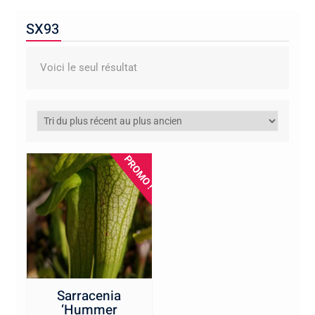
SX93
Voici le seul résultat
PROMO !
Sarracenia
‘Hummer