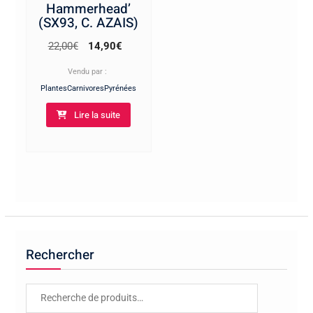
Hammerhead’
(SX93, C. AZAIS)
Le
Le
22,00
€
14,90
€
prix
prix
Vendu par :
initial
actuel
PlantesCarnivoresPyrénées
était :
est :
Lire la suite
22,00€.
14,90€.
Rechercher
Recherche
pour :