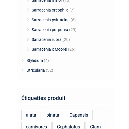
Sarracenia minor
(10)
Sarracenia oreophila
(7)
Sarracenia psittacina
(8)
Sarracenia purpurea
(29)
Sarracenia rubra
(20)
Sarracenia x Moorei
(26)
Stylidium
(4)
Utricularia
(32)
Étiquettes produit
alata
binata
Capensis
carnivores
Cephalotus
Clam