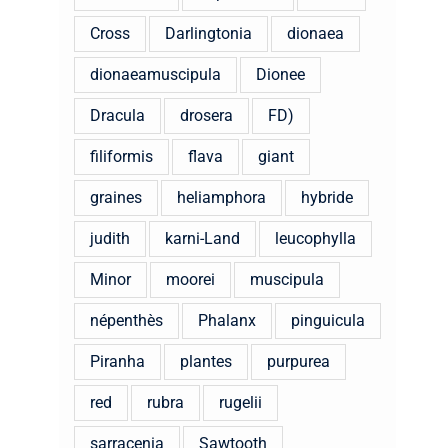
Cross
Darlingtonia
dionaea
dionaeamuscipula
Dionee
Dracula
drosera
FD)
filiformis
flava
giant
graines
heliamphora
hybride
judith
karni-Land
leucophylla
Minor
moorei
muscipula
népenthès
Phalanx
pinguicula
Piranha
plantes
purpurea
red
rubra
rugelii
sarracenia
Sawtooth