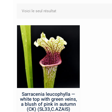
Voici le seul résultat
Sarracenia leucophylla —
white top with green veins,
a blush of pink in autumn
(CK) (SL33,C.AZAIS)