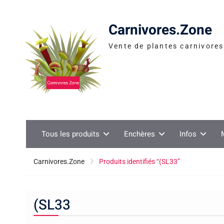
Skip
to
Carnivores.Zone
content
Vente de plantes carnivores 
Tous les produits
Enchères
Infos
Carnivores.Zone
Produits identifiés “(SL33”
(SL33