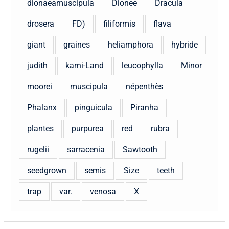
dionaeamuscipula
Dionee
Dracula
drosera
FD)
filiformis
flava
giant
graines
heliamphora
hybride
judith
karni-Land
leucophylla
Minor
moorei
muscipula
népenthès
Phalanx
pinguicula
Piranha
plantes
purpurea
red
rubra
rugelii
sarracenia
Sawtooth
seedgrown
semis
Size
teeth
trap
var.
venosa
X