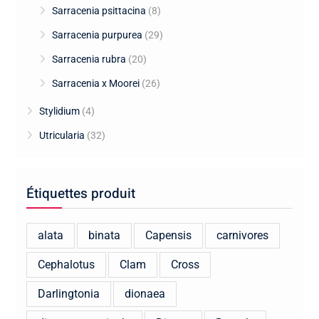
Sarracenia psittacina
(8)
Sarracenia purpurea
(29)
Sarracenia rubra
(20)
Sarracenia x Moorei
(26)
Stylidium
(4)
Utricularia
(32)
Étiquettes produit
alata
binata
Capensis
carnivores
Cephalotus
Clam
Cross
Darlingtonia
dionaea