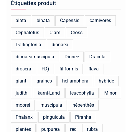
Étiquettes produit
alata
binata
Capensis
carnivores
Cephalotus
Clam
Cross
Darlingtonia
dionaea
dionaeamuscipula
Dionee
Dracula
drosera
FD)
filiformis
flava
giant
graines
heliamphora
hybride
judith
karni-Land
leucophylla
Minor
moorei
muscipula
népenthès
Phalanx
pinguicula
Piranha
plantes
purpurea
red
rubra