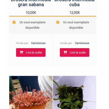
gran sabana
cuba
10,00
€
12,00
€
Un seul exemplaire
Un seul exemplaire
disponible
disponible
Vendu par :
Carnivorose
Vendu par :
Carnivorose
Lire la suite
Lire la suite