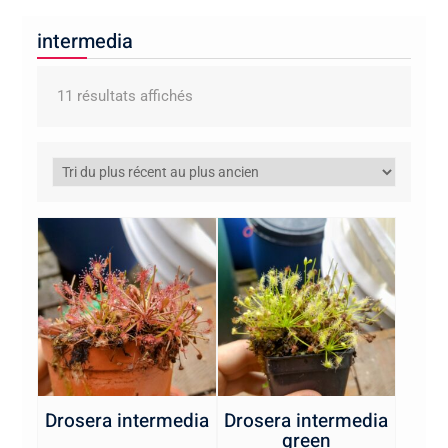
intermedia
Trié
11 résultats affichés
du
plus
récent
au
plus
ancien
Drosera intermedia
Drosera intermedia
green