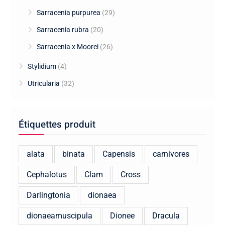
Sarracenia purpurea
(29)
Sarracenia rubra
(20)
Sarracenia x Moorei
(26)
Stylidium
(4)
Utricularia
(32)
Étiquettes produit
alata
binata
Capensis
carnivores
Cephalotus
Clam
Cross
Darlingtonia
dionaea
dionaeamuscipula
Dionee
Dracula