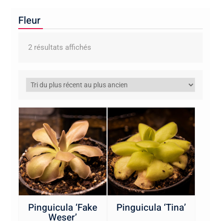
Fleur
Trié
2 résultats affichés
du
plus
récent
au
plus
ancien
Pinguicula ‘Fake
Pinguicula ‘Tina’
Weser’