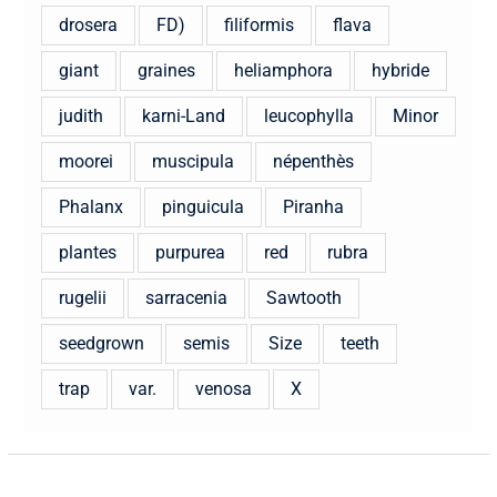
drosera
FD)
filiformis
flava
giant
graines
heliamphora
hybride
judith
karni-Land
leucophylla
Minor
moorei
muscipula
népenthès
Phalanx
pinguicula
Piranha
plantes
purpurea
red
rubra
rugelii
sarracenia
Sawtooth
seedgrown
semis
Size
teeth
trap
var.
venosa
X