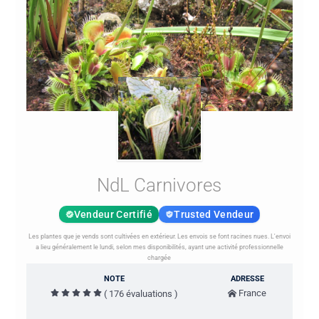
NdL Carnivores
Vendeur Certifié
Trusted Vendeur
Les plantes que je vends sont cultivées en extérieur. Les envois se font racines nues. L'envoi
a lieu généralement le lundi, selon mes disponibilités, ayant une activité professionnelle
chargée
NOTE
ADRESSE
France
( 176 évaluations )