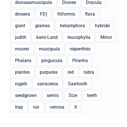
dionaeamuscipula
Dionee
Dracula
drosera
FD)
filiformis
flava
giant
graines
heliamphora
hybride
judith
karni-Land
leucophylla
Minor
moorei
muscipula
népenthès
Phalanx
pinguicula
Piranha
plantes
purpurea
red
rubra
rugelii
sarracenia
Sawtooth
seedgrown
semis
Size
teeth
trap
var.
venosa
X