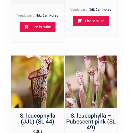
prix :
11,00€
Vendu par :
NdL Carnivores
à
Vendu par :
NdL Carnivores
Lire la suite
15,00€
Lire la suite
S. leucophylla
S. leucophylla –
(JJL) (SL 44)
Pubescent pink (SL
49)
8,00
€