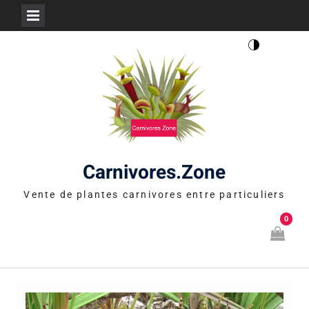
Skip
to
content
Carnivores.Zone
Vente de plantes carnivores entre particuliers
0