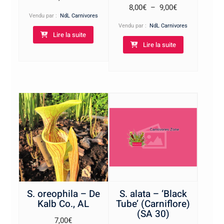
Plage
8,00
€
–
9,00
€
Vendu par :
NdL Carnivores
de
Vendu par :
NdL Carnivores
prix :
Lire la suite
Lire la suite
8,00€
à
9,00€
S. oreophila – De
S. alata – ‘Black
Kalb Co., AL
Tube’ (Carniflore)
(SA 30)
7,00
€