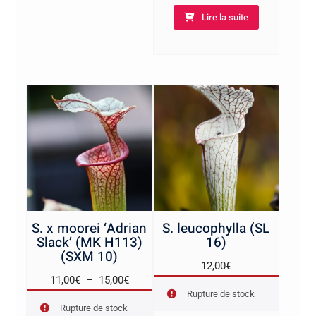
Lire la suite
S. x moorei ‘Adrian
S. leucophylla (SL
Slack’ (MK H113)
16)
(SXM 10)
12,00
€
Plage
11,00
€
–
15,00
€
Rupture de stock
de
Rupture de stock