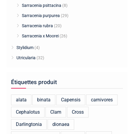
Sarracenia psittacina
(8)
Sarracenia purpurea
(29)
Sarracenia rubra
(20)
Sarracenia x Moorei
(26)
Stylidium
(4)
Utricularia
(32)
Étiquettes produit
alata
binata
Capensis
carnivores
Cephalotus
Clam
Cross
Darlingtonia
dionaea