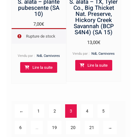
S. alata – plante
S. alata – TX, Tyler
pubescente (SA
Co., Big Thicket
10)
Nat. Preserve,
Hickory Creek
7,00
€
Savannah (BCP
S4N4) (SA 15)
Rupture de stock
13,00
€
Vendu par :
NdL Carnivores
Vendu par :
NdL Carnivores
Lire la suite
Lire la suite
←
1
2
3
4
5
6
…
19
20
21
→