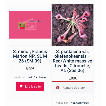
S. minor, Francis
S. psittacina var.
Marion NP, SL M
okefenokeensis –
26 (SM 09)
Red/White massive
heads, Citronelle,
8,00
€
Al. (Sps 06)
Vendu par :
NdL Carnivores
8,00
€
Lire la suite
Rupture de stock
Vendu par :
NdL Carnivores