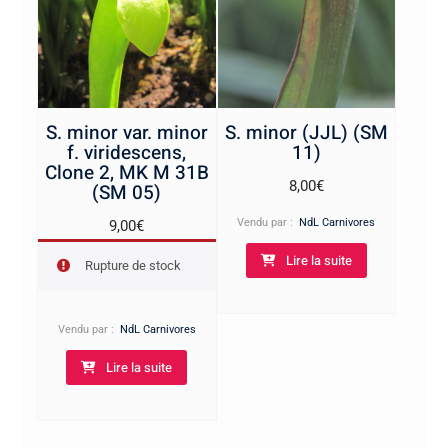
S. minor var. minor
S. minor (JJL) (SM
f. viridescens,
11)
Clone 2, MK M 31B
8,00
€
(SM 05)
Vendu par :
NdL Carnivores
9,00
€
Lire la suite
Rupture de stock
Vendu par :
NdL Carnivores
Lire la suite