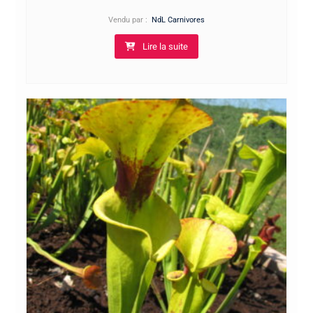
de
Vendu par :
NdL Carnivores
prix :
Lire la suite
10,00€
à
20,00€