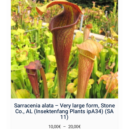
Sarracenia alata – Very large form, Stone
Co., AL (Insektenfang Plants ipA34) (SA
11)
Plage
10,00
€
–
20,00
€