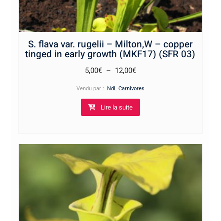
S. flava var. rugelii – Milton,W – copper
tinged in early growth (MKF17) (SFR 03)
Plage
5,00
€
–
12,00
€
de
Vendu par :
NdL Carnivores
prix :
Lire la suite
5,00€
à
12,00€