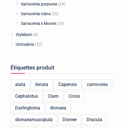
Sarracenia purpurea
(29)
Sarracenia rubra
(20)
Sarracenia x Moorei
(26)
Stylidium
(4)
Utricularia
(32)
Étiquettes produit
alata
binata
Capensis
carnivores
Cephalotus
Clam
Cross
Darlingtonia
dionaea
dionaeamuscipula
Dionee
Dracula