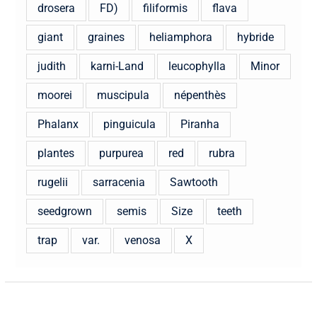
drosera
FD)
filiformis
flava
giant
graines
heliamphora
hybride
judith
karni-Land
leucophylla
Minor
moorei
muscipula
népenthès
Phalanx
pinguicula
Piranha
plantes
purpurea
red
rubra
rugelii
sarracenia
Sawtooth
seedgrown
semis
Size
teeth
trap
var.
venosa
X