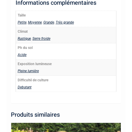
Informations complémentaires
S4N4)
(SA
Taille
15)
Petite
,
Moyenne
,
Grande
,
Très grande
Climat
Rustique
,
Serre froide
Ph du sol
Acide
Exposition lumineuse
Pleine lumière
Difficulté de culture
Debutant
Produits similaires