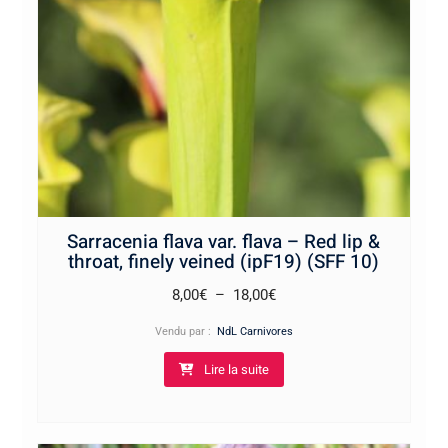
Sarracenia flava var. flava – Red lip &
throat, finely veined (ipF19) (SFF 10)
Plage
8,00
€
–
18,00
€
de
Vendu par :
NdL Carnivores
prix :
Lire la suite
8,00€
à
18,00€