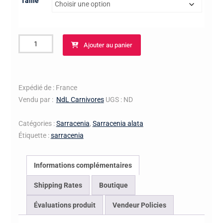
Taille
quantité
Ajouter au panier
de
S.
alata
–
Expédié de : France
TX,
Vendu par :
NdL Carnivores
UGS :
ND
Tyler
Co.,
Catégories :
Sarracenia
,
Sarracenia alata
Big
Étiquette :
sarracenia
Thicket
Nat.
Informations complémentaires
Preserve,
Hickory
Shipping Rates
Boutique
Creek
Évaluations produit
Vendeur Policies
Savannah
(BCP