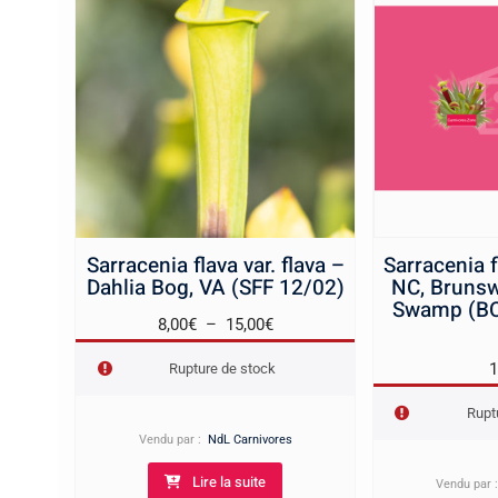
Sarracenia flava var. flava –
Sarracenia f
Dahlia Bog, VA (SFF 12/02)
NC, Brunsw
Swamp (BC
Plage
8,00
€
–
15,00
€
de
1
Rupture de stock
prix :
8,00€
Rupt
à
Vendu par :
NdL Carnivores
15,00€
Lire la suite
Vendu par