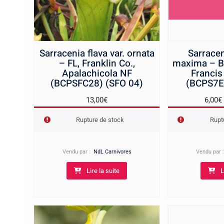
Sarracenia flava var. ornata
Sarracen
– FL, Franklin Co.,
maxima – Be
Apalachicola NF
Francis
(BCPSFC28) (SFO 04)
(BCPS7E
13,00
€
6,00
€
Rupture de stock
Rupt
Vendu par :
NdL Carnivores
Vendu par
Lire la suite
L