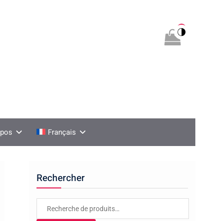
0
opos
Français
Rechercher
Recherche
pour :