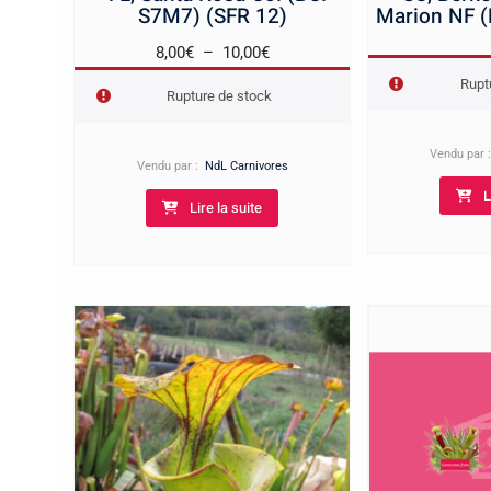
S7M7) (SFR 12)
Marion NF 
Plage
8,00
€
–
10,00
€
de
Rupt
Rupture de stock
prix :
8,00€
Vendu par
à
Vendu par :
NdL Carnivores
10,00€
L
Lire la suite