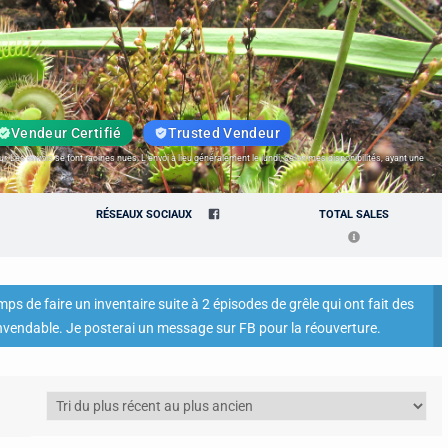
Vendeur Certifié
Trusted Vendeur
r. Les envois se font racines nues. L'envoi a lieu généralement le lundi, selon mes disponibilités, ayant une
RÉSEAUX SOCIAUX
TOTAL SALES
s de faire un inventaire suite à 2 épisodes de grêle qui ont fait des
nvendable. Je posterai un message sur FB pour la réouverture.