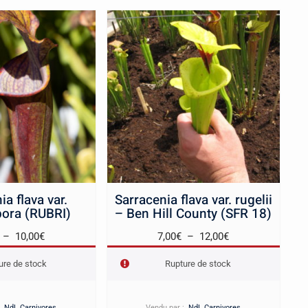
ia flava var.
Sarracenia flava var. rugelii
pora (RUBRI)
– Ben Hill County (SFR 18)
Plage
Plage
–
10,00
€
7,00
€
–
12,00
€
de
de
ure de stock
Rupture de stock
prix :
prix :
6,00€
7,00€
à
à
 :
NdL Carnivores
Vendu par :
NdL Carnivores