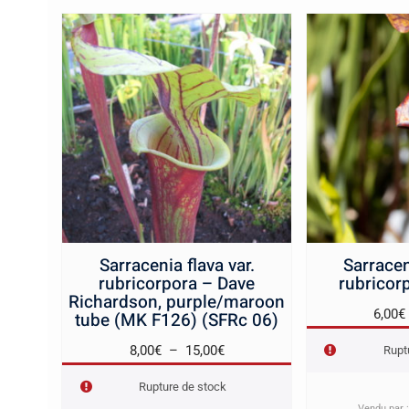
récent
au
plus
ancien
Sarracenia flava var.
Sarracen
rubricorpora – Dave
rubricor
Richardson, purple/maroon
6,00
€
tube (MK F126) (SFRc 06)
Plage
8,00
€
–
15,00
€
Rupt
de
Rupture de stock
prix :
Vendu par