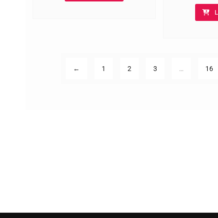
L
←
1
2
3
…
16