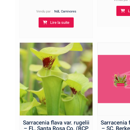
8,00€
L
à
Vendu par :
NdL Carnivores
15,00€
Lire la suite
Sarracenia flava var. rugelii
Sarracenia f
– FL, Santa Rosa Co. (BCP
– SC, Berke