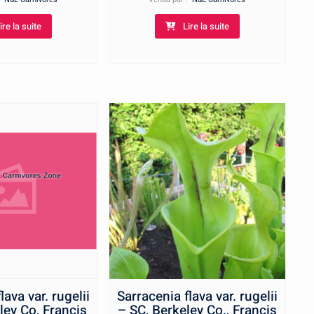
10,00€
12,00€
ire la suite
Lire la suite
lava var. rugelii
Sarracenia flava var. rugelii
ley Co, Francis
– SC, Berkeley Co., Francis