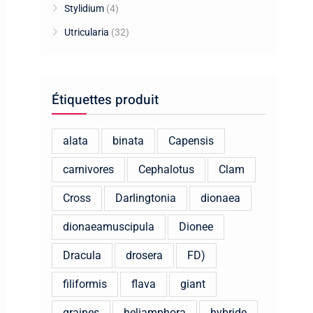
Stylidium
(4)
Utricularia
(32)
Étiquettes produit
alata
binata
Capensis
carnivores
Cephalotus
Clam
Cross
Darlingtonia
dionaea
dionaeamuscipula
Dionee
Dracula
drosera
FD)
filiformis
flava
giant
graines
heliamphora
hybride