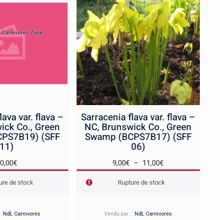
lava var. flava –
Sarracenia flava var. flava –
ick Co., Green
NC, Brunswick Co., Green
PS7B19) (SFF
Swamp (BCPS7B17) (SFF
11)
06)
Plage
0,00
€
9,00
€
–
11,00
€
de
ure de stock
Rupture de stock
prix :
9,00€
à
 :
NdL Carnivores
Vendu par :
NdL Carnivores