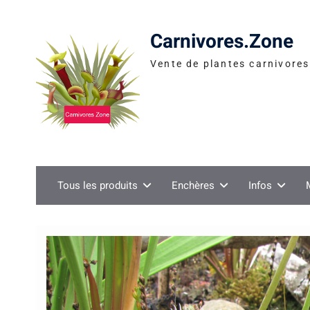
Skip
to
Carnivores.Zone
content
Vente de plantes carnivores 
Tous les produits
Enchères
Infos