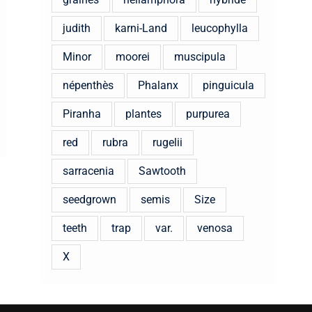
judith
karni-Land
leucophylla
Minor
moorei
muscipula
népenthès
Phalanx
pinguicula
Piranha
plantes
purpurea
red
rubra
rugelii
sarracenia
Sawtooth
seedgrown
semis
Size
teeth
trap
var.
venosa
X