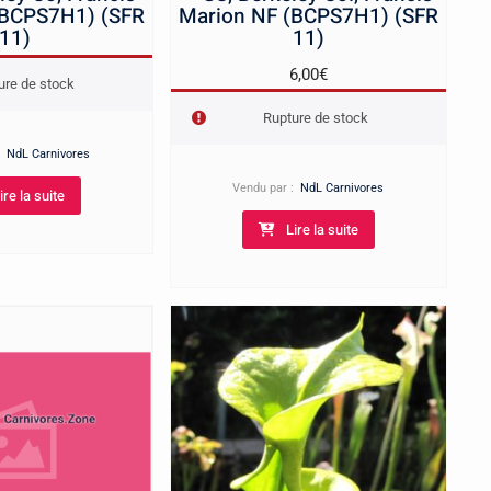
(BCPS7H1) (SFR
Marion NF (BCPS7H1) (SFR
11)
11)
6,00
€
ure de stock
Rupture de stock
 :
NdL Carnivores
Vendu par :
NdL Carnivores
ire la suite
Lire la suite