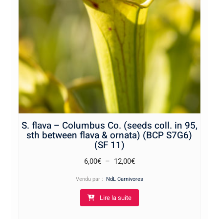
S. flava – Columbus Co. (seeds coll. in 95,
sth between flava & ornata) (BCP S7G6)
(SF 11)
Plage
6,00
€
–
12,00
€
de
Vendu par :
NdL Carnivores
prix :
Lire la suite
6,00€
à