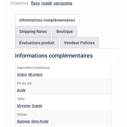
Rosa
Étiquettes :
flava
,
rugelii
,
sarracenia
Co.
(BCP
Informations complémentaires
S7M7)
(SFR
Shipping Rates
Boutique
12)
Évaluations produit
Vendeur Policies
Informations complémentaires
Exposition lumineuse
Ombre
,
Mi-ombre
Ph du sol
Acide
Taille
Moyenne
,
Grande
Climat
Rustique
,
Serre froide