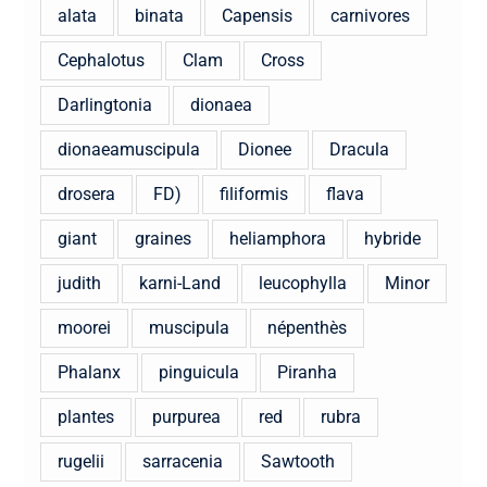
alata
binata
Capensis
carnivores
Cephalotus
Clam
Cross
Darlingtonia
dionaea
dionaeamuscipula
Dionee
Dracula
drosera
FD)
filiformis
flava
giant
graines
heliamphora
hybride
judith
karni-Land
leucophylla
Minor
moorei
muscipula
népenthès
Phalanx
pinguicula
Piranha
plantes
purpurea
red
rubra
rugelii
sarracenia
Sawtooth