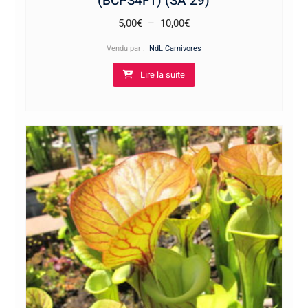
(BCPS4F1) (SA 29)
Plage
5,00
€
–
10,00
€
de
Vendu par :
NdL Carnivores
prix :
Lire la suite
5,00€
à
10,00€