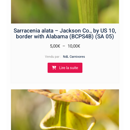
Sarracenia alata – Jackson Co., by US 10,
border with Alabama (BCPS4B) (SA 05)
Plage
5,00
€
–
10,00
€
de
Vendu par :
NdL Carnivores
prix :
Lire la suite
5,00€
à
10,00€