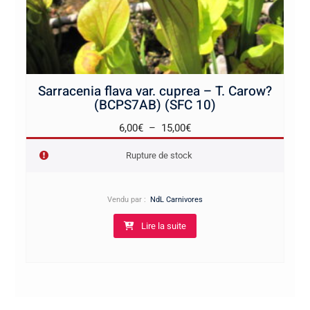
Sarracenia flava var. cuprea – T. Carow?
(BCPS7AB) (SFC 10)
Plage
6,00
€
–
15,00
€
de
Rupture de stock
prix :
6,00€
à
Vendu par :
NdL Carnivores
15,00€
Lire la suite