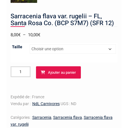
Sarracenia flava var. rugelii – FL,
Santa Rosa Co. (BCP S7M7) (SFR 12)
Plage
8,00
€
–
10,00
€
de
Taille
prix :
8,00€
à
quantité
10,00€
Ajouter au panier
de
Sarracenia
flava
var.
Expédié de : France
rugelii
Vendu par :
NdL Carnivores
UGS :
ND
-
FL,
Catégories :
Sarracenia
,
Sarracenia flava
,
Sarracenia flava
Santa
var. rugelii