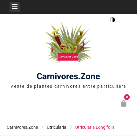
Skip
to
content
Carnivores.Zone
Vente de plantes carnivores entre particuliers
0
Carnivores.Zone
Utricularia
Utricularia Longifolia