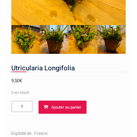
Utricularia Longifolia
9,50
€
2 en stock
quantité
Ajouter au panier
de
Utricularia
Longifolia
Expédié de : France