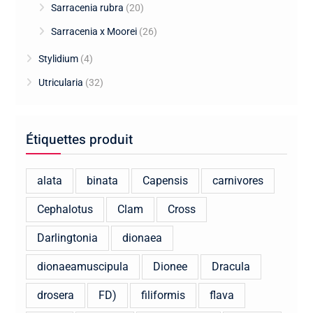
Sarracenia rubra
(20)
Sarracenia x Moorei
(26)
Stylidium
(4)
Utricularia
(32)
Étiquettes produit
alata
binata
Capensis
carnivores
Cephalotus
Clam
Cross
Darlingtonia
dionaea
dionaeamuscipula
Dionee
Dracula
drosera
FD)
filiformis
flava