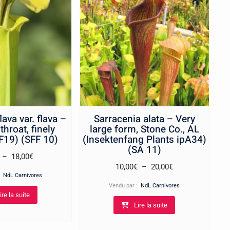
lava var. flava –
Sarracenia alata – Very
throat, finely
large form, Stone Co., AL
pF19) (SFF 10)
(Insektenfang Plants ipA34)
(SA 11)
Plage
–
18,00
€
Plage
10,00
€
–
20,00
€
de
 :
NdL Carnivores
de
prix :
Vendu par :
NdL Carnivores
prix :
ire la suite
8,00€
Lire la suite
10,00€
à
à
18,00€