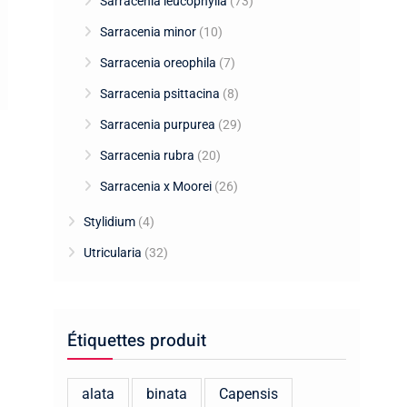
Sarracenia leucophylla
(73)
Sarracenia minor
(10)
Sarracenia oreophila
(7)
Sarracenia psittacina
(8)
Sarracenia purpurea
(29)
Sarracenia rubra
(20)
Sarracenia x Moorei
(26)
Stylidium
(4)
Utricularia
(32)
Étiquettes produit
alata
binata
Capensis