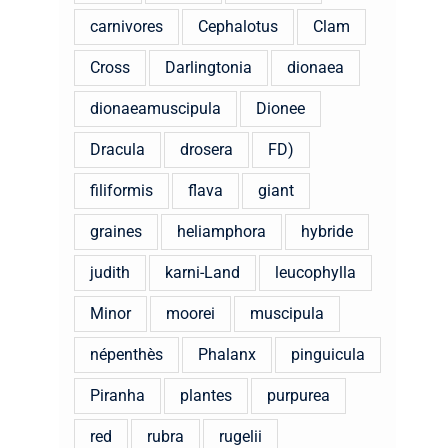
carnivores
Cephalotus
Clam
Cross
Darlingtonia
dionaea
dionaeamuscipula
Dionee
Dracula
drosera
FD)
filiformis
flava
giant
graines
heliamphora
hybride
judith
karni-Land
leucophylla
Minor
moorei
muscipula
népenthès
Phalanx
pinguicula
Piranha
plantes
purpurea
red
rubra
rugelii