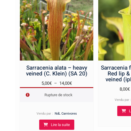
Sarracenia alata – heavy
Sarracenia f
veined (C. Klein) (SA 20)
Red lip & 
veined (i
Plage
5,00
€
–
14,00
€
8,00
€
de
Rupture de stock
prix :
Vendu par
5,00€
L
à
Vendu par :
NdL Carnivores
14,00€
Lire la suite