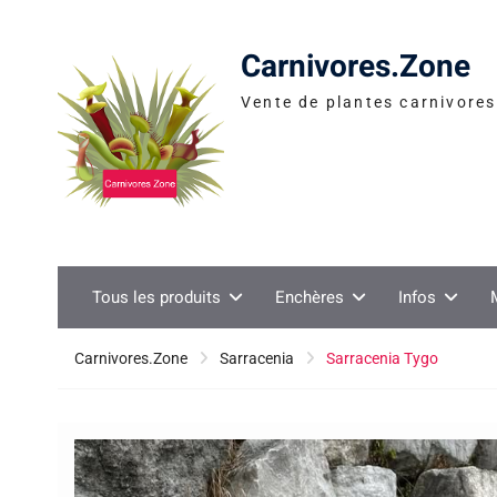
Skip
to
Carnivores.Zone
content
Vente de plantes carnivores 
Tous les produits
Enchères
Infos
Carnivores.Zone
Sarracenia
Sarracenia Tygo