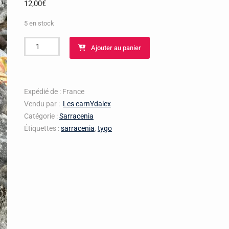
12,00
€
5 en stock
quantité
Ajouter au panier
de
Sarracenia
Tygo
Expédié de : France
Vendu par :
Les carnYdalex
Catégorie :
Sarracenia
Étiquettes :
sarracenia
,
tygo