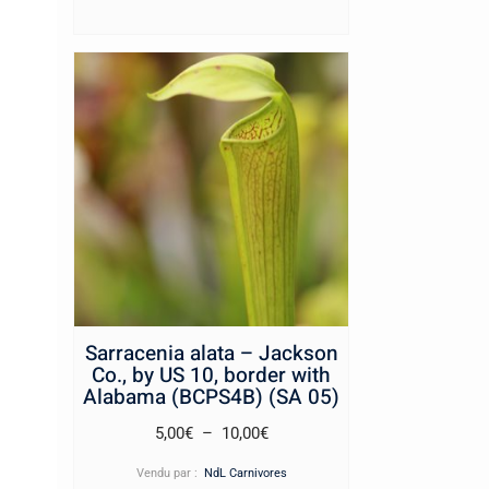
Sarracenia alata – Jackson
Co., by US 10, border with
Alabama (BCPS4B) (SA 05)
Plage
5,00
€
–
10,00
€
de
Vendu par :
NdL Carnivores