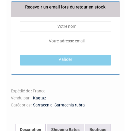
Recevoir un email lors du retour en stock
Valider
Expédié de : France
Vendu par :
Kaqtuz
Catégories :
Sarracenia
,
Sarracenia rubra
Description
Shipping Rates
Boutique