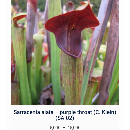
Sarracenia alata – purple throat (C. Klein)
(SA 02)
Plage
5,00
€
–
15,00
€