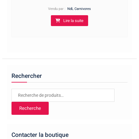
de
Vendu par :
NdL Carnivores
prix :
Lire la suite
5,00€
à
15,00€
Rechercher
Recherche
pour :
Recherche
Contacter la boutique