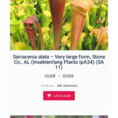
Sarracenia alata – Very large form, Stone
Co., AL (Insektenfang Plants ipA34) (SA
11)
Plage
10,00
€
–
20,00
€
de
Vendu par :
NdL Carnivores
prix :
Lire la suite
10,00€
à
20,00€