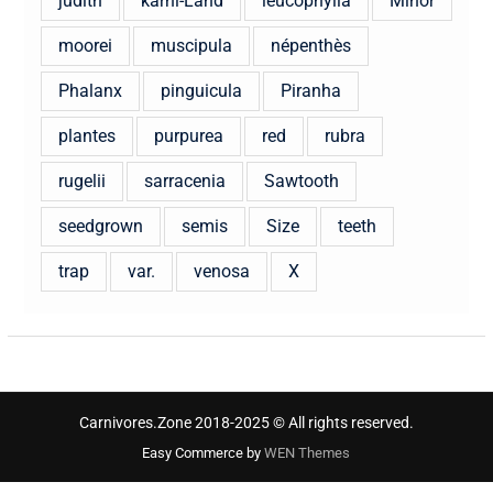
judith
karni-Land
leucophylla
Minor
moorei
muscipula
népenthès
Phalanx
pinguicula
Piranha
plantes
purpurea
red
rubra
rugelii
sarracenia
Sawtooth
seedgrown
semis
Size
teeth
trap
var.
venosa
X
Carnivores.Zone 2018-2025 © All rights reserved.
Easy Commerce by
WEN Themes