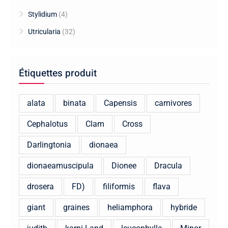
Stylidium
(4)
Utricularia
(32)
Étiquettes produit
alata
binata
Capensis
carnivores
Cephalotus
Clam
Cross
Darlingtonia
dionaea
dionaeamuscipula
Dionee
Dracula
drosera
FD)
filiformis
flava
giant
graines
heliamphora
hybride