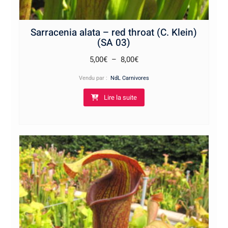
Sarracenia alata – red throat (C. Klein)
(SA 03)
Plage
5,00
€
–
8,00
€
de
Vendu par :
NdL Carnivores
prix :
Lire la suite
5,00€
à
8,00€