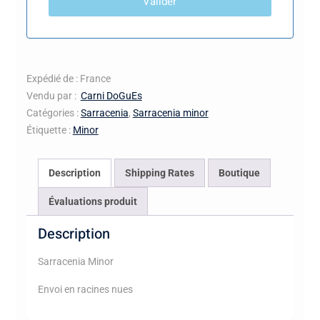
Valider
Expédié de : France
Vendu par :
Carni DoGuEs
Catégories :
Sarracenia
,
Sarracenia minor
Étiquette :
Minor
Description
Shipping Rates
Boutique
Évaluations produit
Description
Sarracenia Minor
Envoi en racines nues