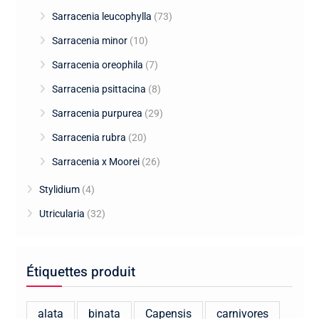
Sarracenia leucophylla
(73)
Sarracenia minor
(10)
Sarracenia oreophila
(7)
Sarracenia psittacina
(8)
Sarracenia purpurea
(29)
Sarracenia rubra
(20)
Sarracenia x Moorei
(26)
Stylidium
(4)
Utricularia
(32)
Étiquettes produit
alata
binata
Capensis
carnivores