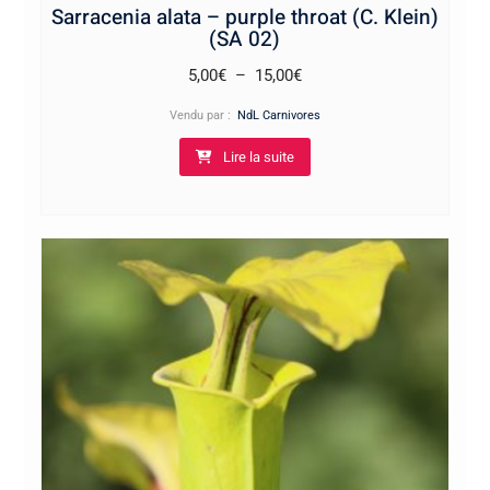
Sarracenia alata – purple throat (C. Klein)
(SA 02)
Plage
5,00
€
–
15,00
€
de
Vendu par :
NdL Carnivores
prix :
Lire la suite
5,00€
à
15,00€