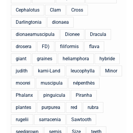
Cephalotus
Clam
Cross
Darlingtonia
dionaea
dionaeamuscipula
Dionee
Dracula
drosera
FD)
filiformis
flava
giant
graines
heliamphora
hybride
judith
karni-Land
leucophylla
Minor
moorei
muscipula
népenthès
Phalanx
pinguicula
Piranha
plantes
purpurea
red
rubra
rugelii
sarracenia
Sawtooth
seedgrown
semis
Size
teeth