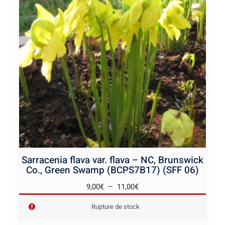
Sarracenia flava var. flava – NC, Brunswick
Co., Green Swamp (BCPS7B17) (SFF 06)
Plage
9,00
€
–
11,00
€
de
Rupture de stock
prix :