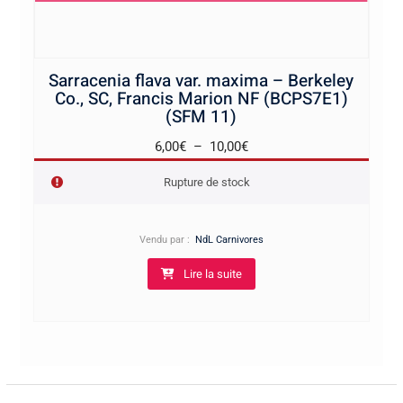
Sarracenia flava var. maxima – Berkeley
Co., SC, Francis Marion NF (BCPS7E1)
(SFM 11)
Plage
6,00
€
–
10,00
€
de
Rupture de stock
prix :
6,00€
à
Vendu par :
NdL Carnivores
10,00€
Lire la suite