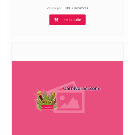
9,00€
à
Vendu par :
NdL Carnivores
11,00€
Lire la suite