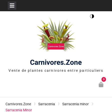
Skip
to
content
Carnivores.Zone
Vente de plantes carnivores entre particuliers
0
Carnivores.Zone
Sarracenia
Sarracenia minor
Sarracenia Minor