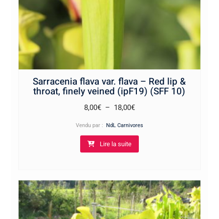
Sarracenia flava var. flava – Red lip &
throat, finely veined (ipF19) (SFF 10)
Plage
8,00
€
–
18,00
€
de
Vendu par :
NdL Carnivores
prix :
Lire la suite
8,00€
à
18,00€