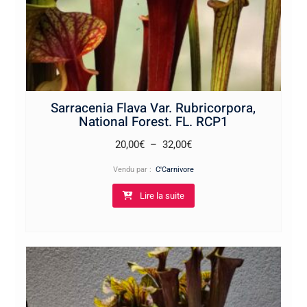
Sarracenia Flava Var. Rubricorpora,
National Forest. FL. RCP1
Plage
20,00
€
–
32,00
€
de
Vendu par :
C'Carnivore
prix :
Lire la suite
20,00€
à
32,00€