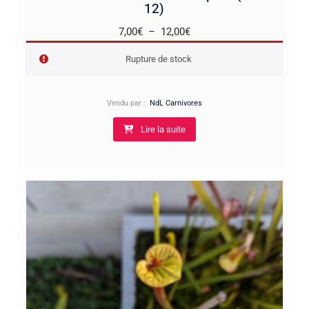
12)
Plage
7,00
€
–
12,00
€
de
Rupture de stock
prix :
7,00€
à
Vendu par :
NdL Carnivores
12,00€
Lire la suite