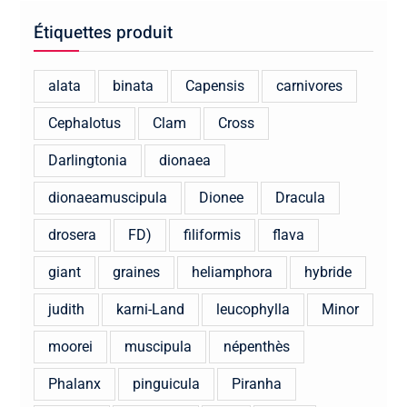
Étiquettes produit
alata
binata
Capensis
carnivores
Cephalotus
Clam
Cross
Darlingtonia
dionaea
dionaeamuscipula
Dionee
Dracula
drosera
FD)
filiformis
flava
giant
graines
heliamphora
hybride
judith
karni-Land
leucophylla
Minor
moorei
muscipula
népenthès
Phalanx
pinguicula
Piranha