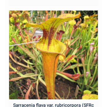
Sarracenia flava var. rubricorpora (SFRc