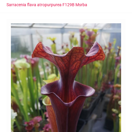
Sarracenia flava atropurpurea F129B Msrba