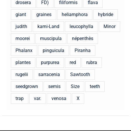
drosera
FD)
filiformis
flava
giant
graines
heliamphora
hybride
judith
karni-Land
leucophylla
Minor
moorei
muscipula
népenthès
Phalanx
pinguicula
Piranha
plantes
purpurea
red
rubra
rugelii
sarracenia
Sawtooth
seedgrown
semis
Size
teeth
trap
var.
venosa
X