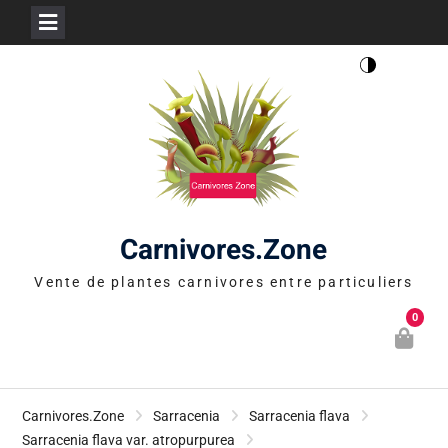
Skip
to
content
Carnivores.Zone
Vente de plantes carnivores entre particuliers
0
Carnivores.Zone
Sarracenia
Sarracenia flava
Sarracenia flava var. atropurpurea