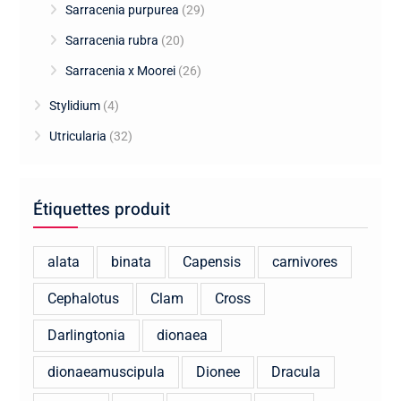
Sarracenia purpurea
(29)
Sarracenia rubra
(20)
Sarracenia x Moorei
(26)
Stylidium
(4)
Utricularia
(32)
Étiquettes produit
alata
binata
Capensis
carnivores
Cephalotus
Clam
Cross
Darlingtonia
dionaea
dionaeamuscipula
Dionee
Dracula