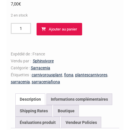
7,00
€
2 en stock
quantité
Ajouter au panier
de
Sarracenia
Fiona
Expédié de : France
Vendu par :
Sphinxivore
Catégorie :
Sarracenia
Étiquettes :
carnivorousplant
,
fiona
,
plantescarnivores
,
sarracenia
,
sarraceniafiona
Description
Informations complémentaires
Shipping Rates
Boutique
Évaluations produit
Vendeur Policies