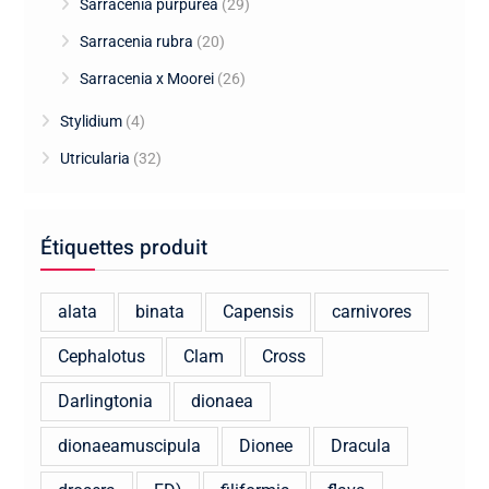
Sarracenia purpurea
(29)
Sarracenia rubra
(20)
Sarracenia x Moorei
(26)
Stylidium
(4)
Utricularia
(32)
Étiquettes produit
alata
binata
Capensis
carnivores
Cephalotus
Clam
Cross
Darlingtonia
dionaea
dionaeamuscipula
Dionee
Dracula