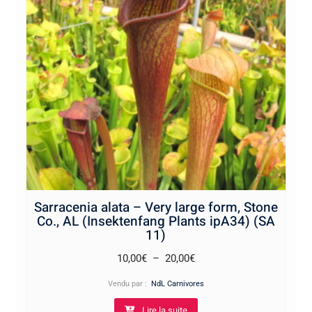
Sarracenia alata – Very large form, Stone
Co., AL (Insektenfang Plants ipA34) (SA
11)
Plage
10,00
€
–
20,00
€
de
Vendu par :
NdL Carnivores
prix :
Lire la suite
10,00€