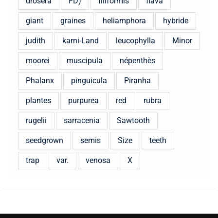
drosera
FD)
filiformis
flava
giant
graines
heliamphora
hybride
judith
karni-Land
leucophylla
Minor
moorei
muscipula
népenthès
Phalanx
pinguicula
Piranha
plantes
purpurea
red
rubra
rugelii
sarracenia
Sawtooth
seedgrown
semis
Size
teeth
trap
var.
venosa
X