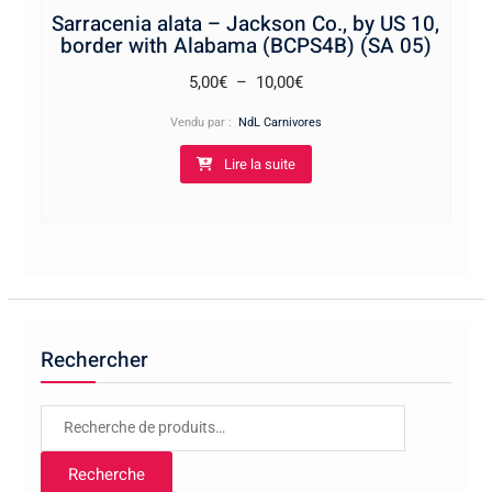
Sarracenia alata – Jackson Co., by US 10,
border with Alabama (BCPS4B) (SA 05)
Plage
5,00
€
–
10,00
€
de
Vendu par :
NdL Carnivores
prix :
Lire la suite
5,00€
à
10,00€
Rechercher
Recherche
pour :
Recherche