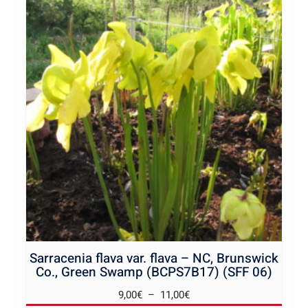
Sarracenia flava var. flava – NC, Brunswick
Co., Green Swamp (BCPS7B17) (SFF 06)
Plage
9,00
€
–
11,00
€