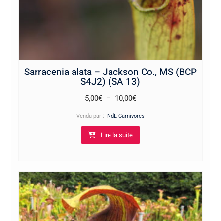
Sarracenia alata – Jackson Co., MS (BCP
S4J2) (SA 13)
Plage
5,00
€
–
10,00
€
de
Vendu par :
NdL Carnivores
prix :
Lire la suite
5,00€
à
10,00€