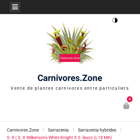
Skip
to
content
Carnivores.Zone
Vente de plantes carnivores entre particuliers
0
Carnivores.Zone
Sarracenia
Sarracenia hybrides
S. X ( S. X Wilkerson’s White Knight X S. leuco (L18 MK)