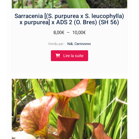
Sarracenia [(S. purpurea x S. leucophylla)
x purpurea] x ADS 2 (O. Bres) (SH 56)
Plage
8,00
€
–
10,00
€
de
Vendu par :
NdL Carnivores
prix :
Lire la suite
8,00€
à
10,00€