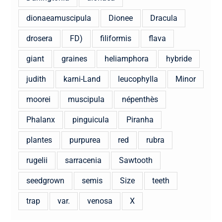
dionaeamuscipula
Dionee
Dracula
drosera
FD)
filiformis
flava
giant
graines
heliamphora
hybride
judith
karni-Land
leucophylla
Minor
moorei
muscipula
népenthès
Phalanx
pinguicula
Piranha
plantes
purpurea
red
rubra
rugelii
sarracenia
Sawtooth
seedgrown
semis
Size
teeth
trap
var.
venosa
X