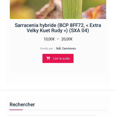
Sarracenia hybride (BCP 8FF72, « Extra
Velky Kuet Rudy ») (SXA 04)
Plage
10,00
€
–
20,00
€
de
Vendu par :
NdL Carnivores
prix :
Lire la suite
10,00€
à
20,00€
Rechercher