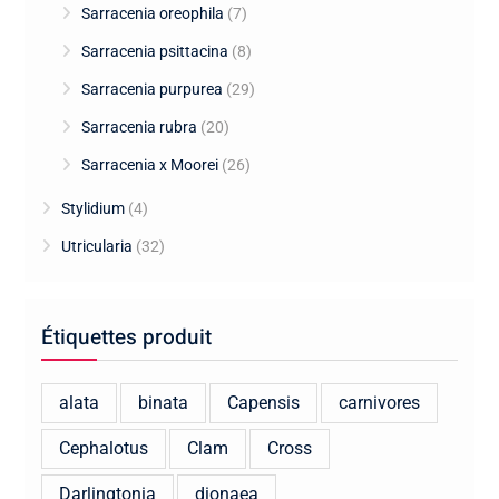
Sarracenia oreophila
(7)
Sarracenia psittacina
(8)
Sarracenia purpurea
(29)
Sarracenia rubra
(20)
Sarracenia x Moorei
(26)
Stylidium
(4)
Utricularia
(32)
Étiquettes produit
alata
binata
Capensis
carnivores
Cephalotus
Clam
Cross
Darlingtonia
dionaea