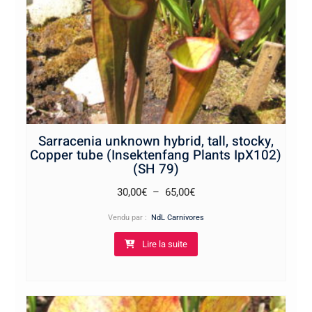
Sarracenia unknown hybrid, tall, stocky,
Copper tube (Insektenfang Plants IpX102)
(SH 79)
Plage
30,00
€
–
65,00
€
de
Vendu par :
NdL Carnivores
prix :
Lire la suite
30,00€
à
65,00€