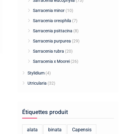
Sarracenia leucophylla
(73)
Sarracenia minor
(10)
Sarracenia oreophila
(7)
Sarracenia psittacina
(8)
Sarracenia purpurea
(29)
Sarracenia rubra
(20)
Sarracenia x Moorei
(26)
Stylidium
(4)
Utricularia
(32)
Étiquettes produit
alata
binata
Capensis