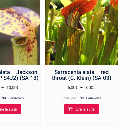
alata – Jackson
Sarracenia alata – red
P S4J2) (SA 13)
throat (C. Klein) (SA 03)
Plage
Plage
–
10,00
€
5,00
€
–
8,00
€
de
de
 :
NdL Carnivores
Vendu par :
NdL Carnivores
prix :
prix :
ire la suite
Lire la suite
5,00€
5,00€
à
à
10,00€
8,00€