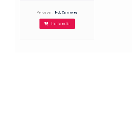
Vendu par :
NdL Carnivores
Lire la suite