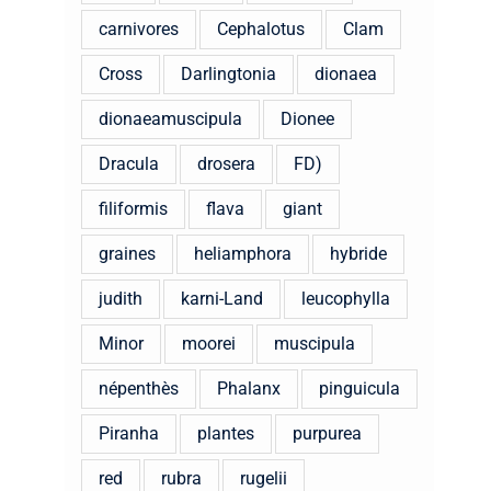
carnivores
Cephalotus
Clam
Cross
Darlingtonia
dionaea
dionaeamuscipula
Dionee
Dracula
drosera
FD)
filiformis
flava
giant
graines
heliamphora
hybride
judith
karni-Land
leucophylla
Minor
moorei
muscipula
népenthès
Phalanx
pinguicula
Piranha
plantes
purpurea
red
rubra
rugelii