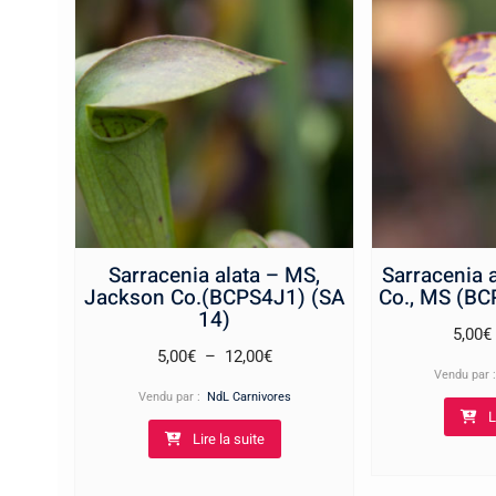
Sarracenia alata – MS,
Sarracenia 
Jackson Co.(BCPS4J1) (SA
Co., MS (BC
14)
5,00
€
Plage
5,00
€
–
12,00
€
Vendu par
de
Vendu par :
NdL Carnivores
prix :
L
Lire la suite
5,00€
à