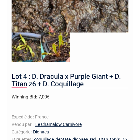
Lot 4 : D. Dracula x Purple Giant + D.
Titan z6 + D. Coquillage
Winning Bid:
7,00
€
Expédié de : France
Vendu par :
Le Chamalow Carnivore
Catégorie :
Dionaea
Étiquettes :
coquillage
,
dentate
,
dionaea
,
red
,
Titan
,
trev's
,
Z6