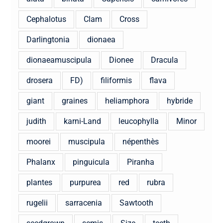
Cephalotus
Clam
Cross
Darlingtonia
dionaea
dionaeamuscipula
Dionee
Dracula
drosera
FD)
filiformis
flava
giant
graines
heliamphora
hybride
judith
karni-Land
leucophylla
Minor
moorei
muscipula
népenthès
Phalanx
pinguicula
Piranha
plantes
purpurea
red
rubra
rugelii
sarracenia
Sawtooth