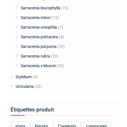
Sarracenia leucophylla
(73)
Sarracenia minor
(10)
Sarracenia oreophila
(7)
Sarracenia psittacina
(8)
Sarracenia purpurea
(29)
Sarracenia rubra
(20)
Sarracenia x Moorei
(26)
Stylidium
(4)
Utricularia
(32)
Étiquettes produit
alata
binata
Capensis
carnivores