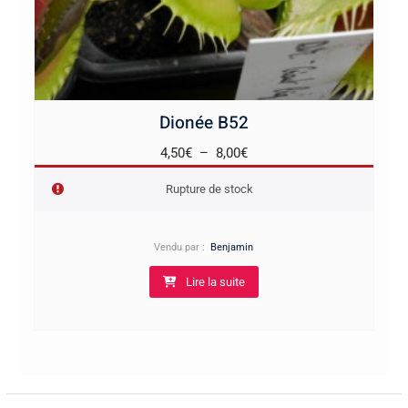
Dionée B52
Plage
4,50
€
–
8,00
€
de
Rupture de stock
prix :
4,50€
à
Vendu par :
Benjamin
8,00€
Lire la suite