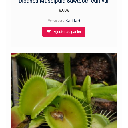
Dioanea Muscipula Sawtooth cultivar
8,00
€
Vendu par :
Karni-land
Ajouter au panier