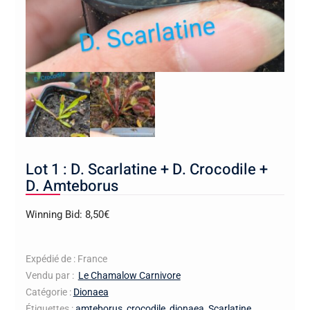
Lot 1 : D. Scarlatine + D. Crocodile +
D. Amteborus
Winning Bid:
8,50
€
Expédié de : France
Vendu par :
Le Chamalow Carnivore
Catégorie :
Dionaea
Étiquettes :
amteborus
,
crocodile
,
dionaea
,
Scarlatine