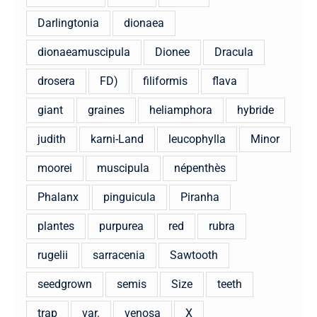
Darlingtonia
dionaea
dionaeamuscipula
Dionee
Dracula
drosera
FD)
filiformis
flava
giant
graines
heliamphora
hybride
judith
karni-Land
leucophylla
Minor
moorei
muscipula
népenthès
Phalanx
pinguicula
Piranha
plantes
purpurea
red
rubra
rugelii
sarracenia
Sawtooth
seedgrown
semis
Size
teeth
trap
var.
venosa
X