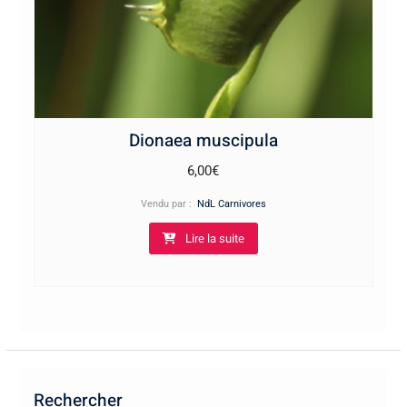
Dionaea muscipula
6,00
€
Vendu par :
NdL Carnivores
Lire la suite
Rechercher