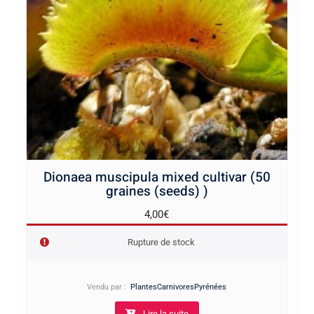
Dionaea muscipula mixed cultivar (50
graines (seeds) )
4,00
€
Rupture de stock
Vendu par :
PlantesCarnivoresPyrénées
Lire la suite