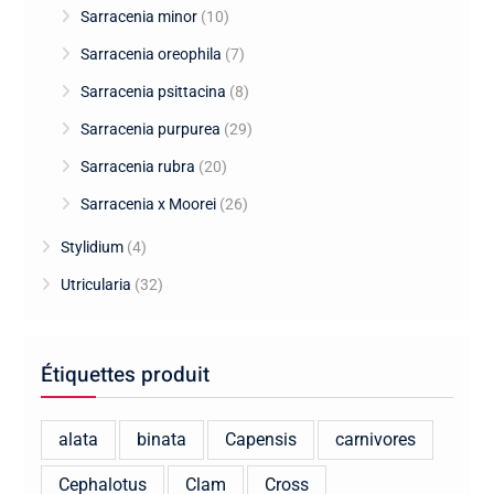
Sarracenia minor
(10)
Sarracenia oreophila
(7)
Sarracenia psittacina
(8)
Sarracenia purpurea
(29)
Sarracenia rubra
(20)
Sarracenia x Moorei
(26)
Stylidium
(4)
Utricularia
(32)
Étiquettes produit
alata
binata
Capensis
carnivores
Cephalotus
Clam
Cross