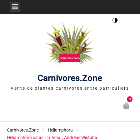
Skip
to
content
Carnivores.Zone
Vente de plantes carnivores entre particuliers
0
Carnivores.Zone
Heliamphora
Heliamphora ionasi Ilu Tepui , Andreas Wistuba