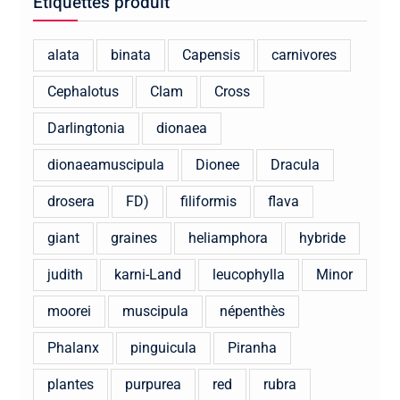
Étiquettes produit
alata
binata
Capensis
carnivores
Cephalotus
Clam
Cross
Darlingtonia
dionaea
dionaeamuscipula
Dionee
Dracula
drosera
FD)
filiformis
flava
giant
graines
heliamphora
hybride
judith
karni-Land
leucophylla
Minor
moorei
muscipula
népenthès
Phalanx
pinguicula
Piranha
plantes
purpurea
red
rubra