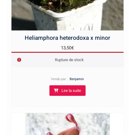
Heliamphora heterodoxa x minor
13,50
€
Rupture de stock
Vendu par :
Benjamin
Lire la suite