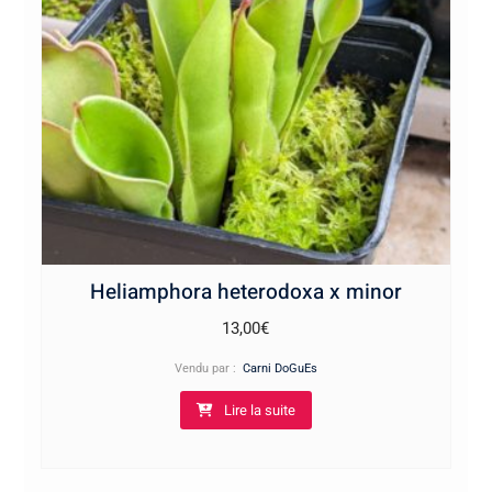
Heliamphora heterodoxa x minor
13,00
€
Vendu par :
Carni DoGuEs
Lire la suite