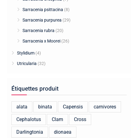
Sarracenia psittacina
(8)
Sarracenia purpurea
(29)
Sarracenia rubra
(20)
Sarracenia x Moorei
(26)
Stylidium
(4)
Utricularia
(32)
Étiquettes produit
alata
binata
Capensis
carnivores
Cephalotus
Clam
Cross
Darlingtonia
dionaea