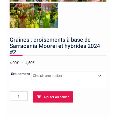
Graines : croisements à base de
Sarracenia Moorei et hybrides 2024
#2
Plage
4,00
€
–
4,50
€
de
Croisement
prix :
4,00€
à
quantité
4,50€
Ajouter au panier
de
Graines
: