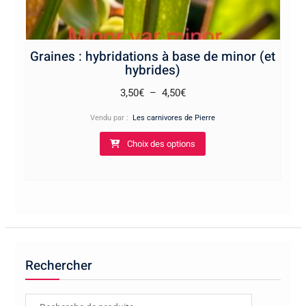
Graines : hybridations à base de minor (et
hybrides)
Plage
3,50
€
–
4,50
€
de
Vendu par :
Les carnivores de Pierre
prix :
Ce
Choix des options
3,50€
produit
à
a
4,50€
plusieurs
variations.
Les
options
peuvent
Rechercher
être
choisies
sur
Recherche