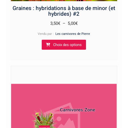
Graines : hybridations à base de minor (et
hybrides) #2
Plage
3,50
€
–
5,00
€
de
Vendu par :
Les carnivores de Pierre
prix :
Ce
Choix des options
3,50€
produit
à
a
5,00€
plusieurs
variations.
Les
options
peuvent
être
choisies
sur
la
page