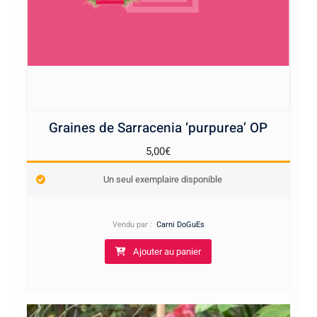
du
produit
Graines de Sarracenia ‘purpurea’ OP
5,00
€
Un seul exemplaire disponible
Vendu par :
Carni DoGuEs
Ajouter au panier