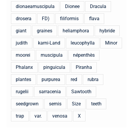
dionaeamuscipula
Dionee
Dracula
drosera
FD)
filiformis
flava
giant
graines
heliamphora
hybride
judith
karni-Land
leucophylla
Minor
moorei
muscipula
népenthès
Phalanx
pinguicula
Piranha
plantes
purpurea
red
rubra
rugelii
sarracenia
Sawtooth
seedgrown
semis
Size
teeth
trap
var.
venosa
X