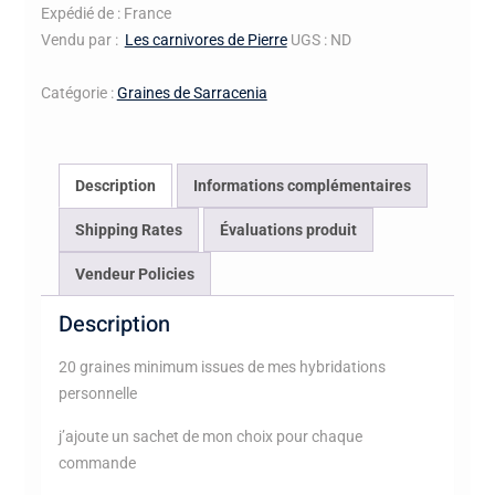
croisements
Expédié de : France
à
Vendu par :
Les carnivores de Pierre
UGS :
ND
base
de
Catégorie :
Graines de Sarracenia
Sarracenia
Moorei
et
Description
Informations complémentaires
hybrides
2024
Shipping Rates
Évaluations produit
#2
Vendeur Policies
Description
20 graines minimum issues de mes hybridations
personnelle
j’ajoute un sachet de mon choix pour chaque
commande