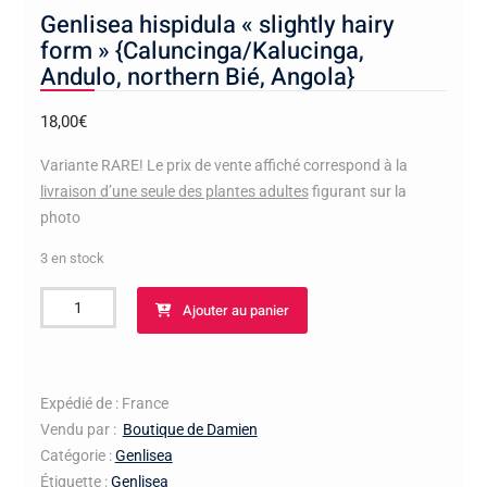
Genlisea hispidula « slightly hairy
form » {Caluncinga/Kalucinga,
Andulo, northern Bié, Angola}
18,00
€
Variante RARE! Le prix de vente affiché correspond à la
livraison d’une seule des plantes adultes
figurant sur la
photo
3 en stock
quantité
Ajouter au panier
de
Genlisea
hispidula
"slightly
Expédié de : France
hairy
Vendu par :
Boutique de Damien
form"
Catégorie :
Genlisea
{Caluncinga/Kalucinga,
Étiquette :
Genlisea