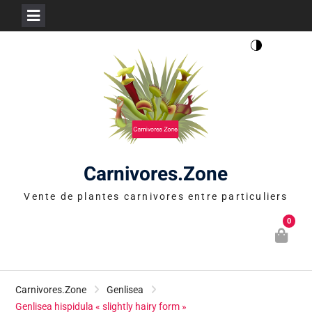
Skip
to
content
Carnivores.Zone
Vente de plantes carnivores entre particuliers
0
Carnivores.Zone
Genlisea
Genlisea hispidula « slightly hairy form »