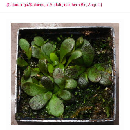
{Caluncinga/Kalucinga, Andulo, northern Bié, Angola}