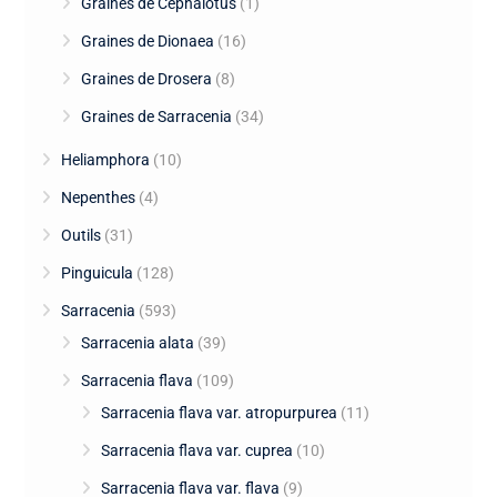
Graines de Cephalotus
(1)
Graines de Dionaea
(16)
Graines de Drosera
(8)
Graines de Sarracenia
(34)
Heliamphora
(10)
Nepenthes
(4)
Outils
(31)
Pinguicula
(128)
Sarracenia
(593)
Sarracenia alata
(39)
Sarracenia flava
(109)
Sarracenia flava var. atropurpurea
(11)
Sarracenia flava var. cuprea
(10)
Sarracenia flava var. flava
(9)