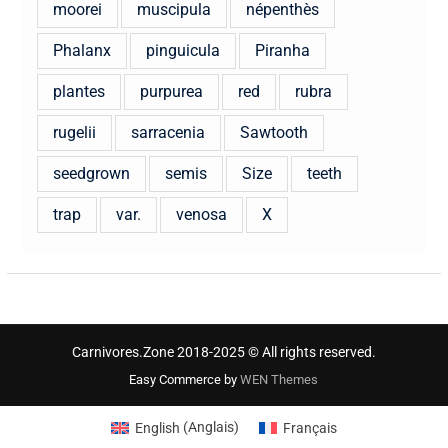
moorei
muscipula
népenthès
Phalanx
pinguicula
Piranha
plantes
purpurea
red
rubra
rugelii
sarracenia
Sawtooth
seedgrown
semis
Size
teeth
trap
var.
venosa
X
Carnivores.Zone 2018-2025 © All rights reserved.
Easy Commerce by
WEN Themes
English
(
Anglais
)
Français