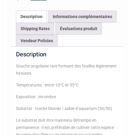
Andulo,
northern
Description
Informations complémentaires
Bié,
Angola}
Shipping Rates
Évaluations produit
Vendeur Policies
Description
Souche angolaise rare formant des feuilles légèrement
hirsutes.
Températures : entre 10°C et 35°C
Exposition : mi-ombre
Substrat : tourbe blonde / sable d’aquarium (50/50)
Le substrat doit être maintenu détrempé en
permanence. Il est préférable de cultiver cette espèce
en serre chauffée ou en terrarium sous lumière