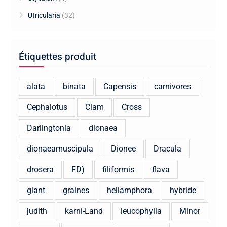
Utricularia
(32)
Étiquettes produit
alata
binata
Capensis
carnivores
Cephalotus
Clam
Cross
Darlingtonia
dionaea
dionaeamuscipula
Dionee
Dracula
drosera
FD)
filiformis
flava
giant
graines
heliamphora
hybride
judith
karni-Land
leucophylla
Minor