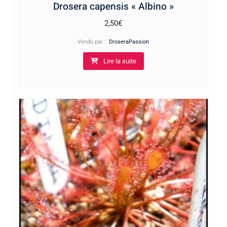
Drosera capensis « Albino »
2,50
€
Vendu par :
DroseraPassion
Lire la suite