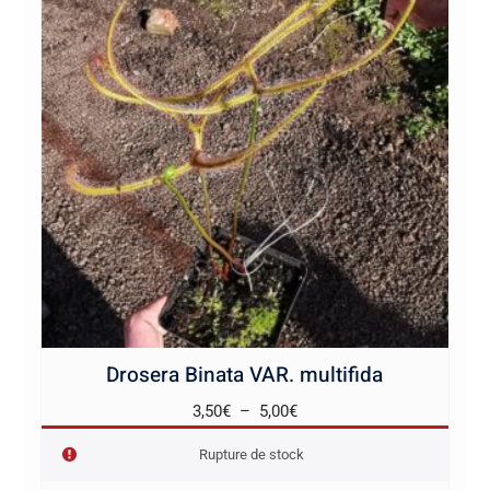
Drosera Binata VAR. multifida
Plage
3,50
€
–
5,00
€
de
Rupture de stock
prix :