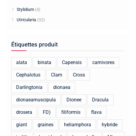
Stylidium
(4)
Utricularia
(32)
Étiquettes produit
alata
binata
Capensis
carnivores
Cephalotus
Clam
Cross
Darlingtonia
dionaea
dionaeamuscipula
Dionee
Dracula
drosera
FD)
filiformis
flava
giant
graines
heliamphora
hybride