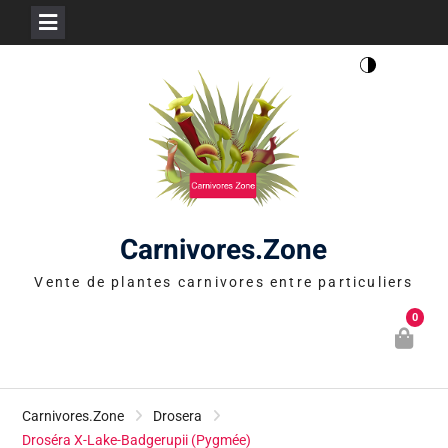
Skip
to
content
Carnivores.Zone
Vente de plantes carnivores entre particuliers
0
Carnivores.Zone
Drosera
Droséra X-Lake-Badgerupii (Pygmée)