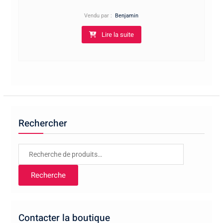
3,50€
à
Vendu par :
Benjamin
5,00€
Lire la suite
Rechercher
Recherche
pour :
Recherche
Contacter la boutique