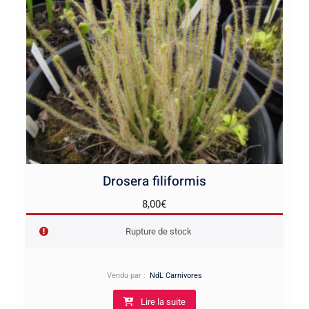
Drosera filiformis
8,00
€
Rupture de stock
Vendu par :
NdL Carnivores
Lire la suite