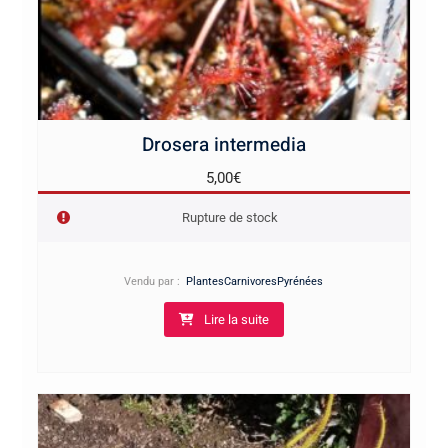
Drosera intermedia
5,00
€
Rupture de stock
Vendu par :
PlantesCarnivoresPyrénées
Lire la suite