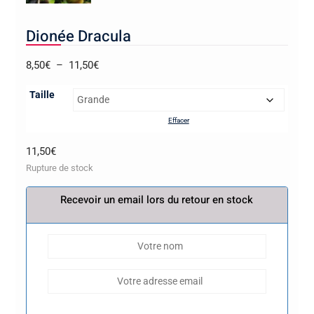
Dionée Dracula
Plage
8,50
€
–
11,50
€
de
Taille
prix :
8,50€
Effacer
à
11,50
€
11,50€
Rupture de stock
Recevoir un email lors du retour en stock