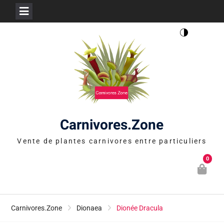
Skip
to
content
Carnivores.Zone
Vente de plantes carnivores entre particuliers
0
Carnivores.Zone
Dionaea
Dionée Dracula