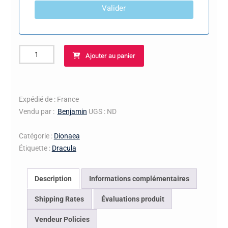
Valider
quantité
Ajouter au panier
de
Dionée
Dracula
Expédié de : France
Vendu par :
Benjamin
UGS :
ND
Catégorie :
Dionaea
Étiquette :
Dracula
Description
Informations complémentaires
Shipping Rates
Évaluations produit
Vendeur Policies