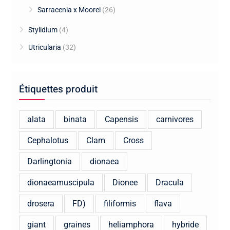
Sarracenia x Moorei
(26)
Stylidium
(4)
Utricularia
(32)
Étiquettes produit
alata
binata
Capensis
carnivores
Cephalotus
Clam
Cross
Darlingtonia
dionaea
dionaeamuscipula
Dionee
Dracula
drosera
FD)
filiformis
flava
giant
graines
heliamphora
hybride