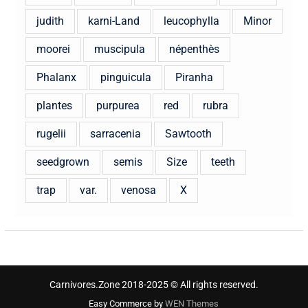
judith
karni-Land
leucophylla
Minor
moorei
muscipula
népenthès
Phalanx
pinguicula
Piranha
plantes
purpurea
red
rubra
rugelii
sarracenia
Sawtooth
seedgrown
semis
Size
teeth
trap
var.
venosa
X
Carnivores.Zone 2018-2025 © All rights reserved.
Easy Commerce by
WEN Themes