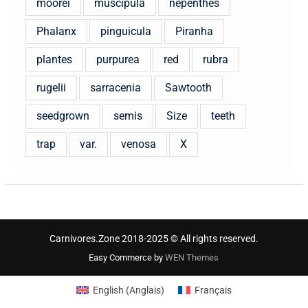
moorei
muscipula
népenthès
Phalanx
pinguicula
Piranha
plantes
purpurea
red
rubra
rugelii
sarracenia
Sawtooth
seedgrown
semis
Size
teeth
trap
var.
venosa
X
Carnivores.Zone 2018-2025 © All rights reserved.
Easy Commerce by
WEN Themes
English
(
Anglais
)
Français