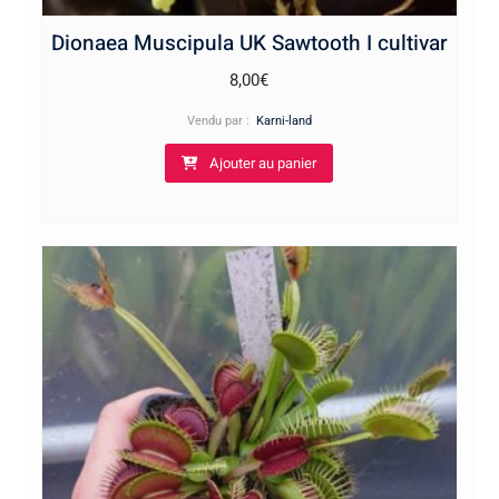
Dionaea Muscipula UK Sawtooth I cultivar
8,00
€
Vendu par :
Karni-land
Ajouter au panier