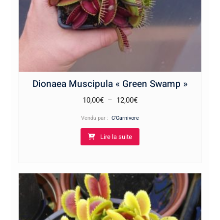
Dionaea Muscipula « Green Swamp »
Plage
10,00
€
–
12,00
€
de
Vendu par :
C'Carnivore
prix :
Lire la suite
10,00€
à
12,00€