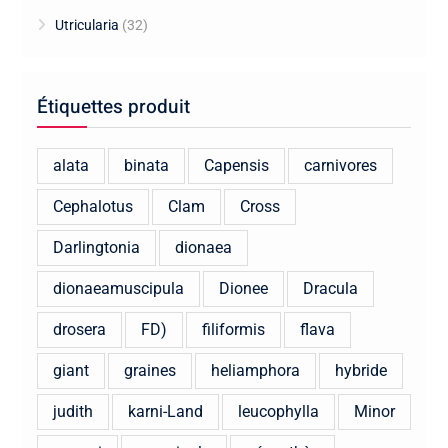
Utricularia
(32)
Étiquettes produit
alata
binata
Capensis
carnivores
Cephalotus
Clam
Cross
Darlingtonia
dionaea
dionaeamuscipula
Dionee
Dracula
drosera
FD)
filiformis
flava
giant
graines
heliamphora
hybride
judith
karni-Land
leucophylla
Minor