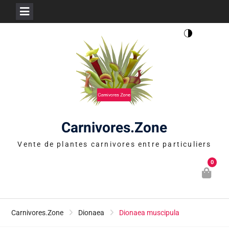
Skip
to
content
Carnivores.Zone
Vente de plantes carnivores entre particuliers
0
Carnivores.Zone
Dionaea
Dionaea muscipula