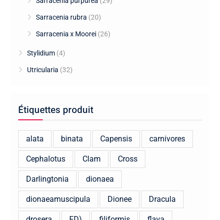
Sarracenia purpurea
(29)
Sarracenia rubra
(20)
Sarracenia x Moorei
(26)
Stylidium
(4)
Utricularia
(32)
Étiquettes produit
alata
binata
Capensis
carnivores
Cephalotus
Clam
Cross
Darlingtonia
dionaea
dionaeamuscipula
Dionee
Dracula
drosera
FD)
filiformis
flava