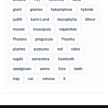
giant
graines
heliamphora
hybride
judith
karni-Land
leucophylla
Minor
moorei
muscipula
népenthès
Phalanx
pinguicula
Piranha
plantes
purpurea
red
rubra
rugelii
sarracenia
Sawtooth
seedgrown
semis
Size
teeth
trap
var.
venosa
X