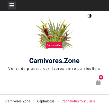
Skip
to
content
Carnivores.Zone
Vente de plantes carnivores entre particuliers
0
Carnivores.Zone
Cephalotus
Cephalotus follicularis