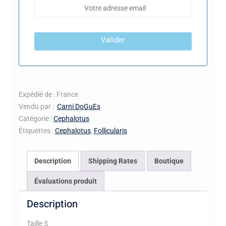
Valider
Expédié de : France
Vendu par :
Carni DoGuEs
Catégorie :
Cephalotus
Étiquettes :
Cephalotus
,
Follicularis
Description
Shipping Rates
Boutique
Évaluations produit
Description
Taille S