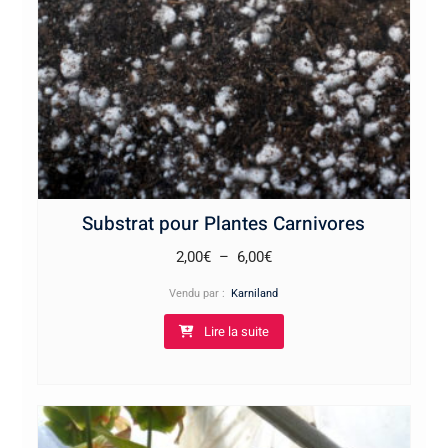
Substrat pour Plantes Carnivores
Plage
2,00
€
–
6,00
€
de
Vendu par :
Karniland
prix :
Lire la suite
2,00€
à
6,00€