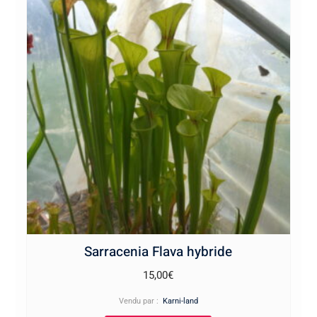
Sarracenia Flava hybride
15,00
€
Vendu par :
Karni-land