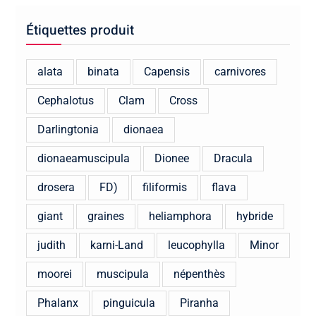
Étiquettes produit
alata
binata
Capensis
carnivores
Cephalotus
Clam
Cross
Darlingtonia
dionaea
dionaeamuscipula
Dionee
Dracula
drosera
FD)
filiformis
flava
giant
graines
heliamphora
hybride
judith
karni-Land
leucophylla
Minor
moorei
muscipula
népenthès
Phalanx
pinguicula
Piranha