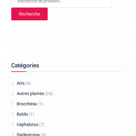
pour :
Recherche
Catégories
Arts
(8)
Autres plantes
(24)
Brocchinia
(1)
Byblis
(1)
Cephalotus
(7)
Darlingtonia
(6)