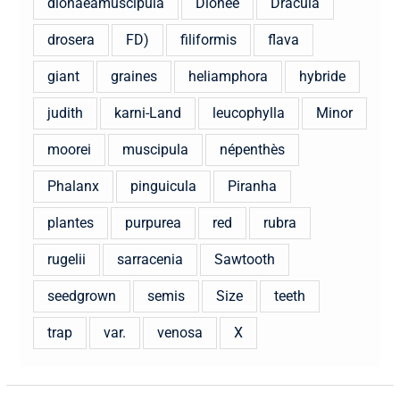
dionaeamuscipula
Dionee
Dracula
drosera
FD)
filiformis
flava
giant
graines
heliamphora
hybride
judith
karni-Land
leucophylla
Minor
moorei
muscipula
népenthès
Phalanx
pinguicula
Piranha
plantes
purpurea
red
rubra
rugelii
sarracenia
Sawtooth
seedgrown
semis
Size
teeth
trap
var.
venosa
X