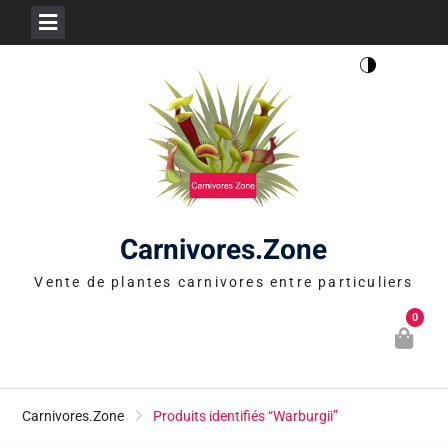
Skip
to
content
Carnivores.Zone
Vente de plantes carnivores entre particuliers
0
Carnivores.Zone
Produits identifiés “Warburgii”