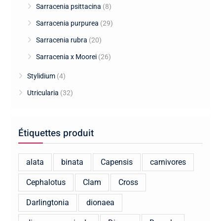
Sarracenia psittacina
(8)
Sarracenia purpurea
(29)
Sarracenia rubra
(20)
Sarracenia x Moorei
(26)
Stylidium
(4)
Utricularia
(32)
Étiquettes produit
alata
binata
Capensis
carnivores
Cephalotus
Clam
Cross
Darlingtonia
dionaea