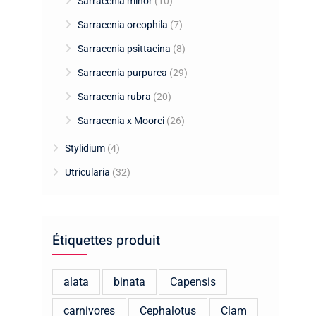
Sarracenia minor
(10)
Sarracenia oreophila
(7)
Sarracenia psittacina
(8)
Sarracenia purpurea
(29)
Sarracenia rubra
(20)
Sarracenia x Moorei
(26)
Stylidium
(4)
Utricularia
(32)
Étiquettes produit
alata
binata
Capensis
carnivores
Cephalotus
Clam