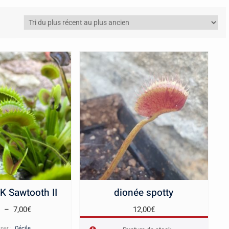
K Sawtooth II
dionée spotty
Plage
€
–
7,00
€
12,00
€
de
 par :
Cécile