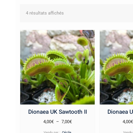
Trié
4 résultats affichés
du
plus
récent
au
plus
ancien
Dionaea UK Sawtooth II
Dionaea U
Plage
4,00
€
–
7,00
€
4,00
de
Vendu par :
Cécile
Vendu