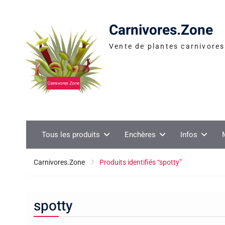
Skip
to
Carnivores.Zone
content
Vente de plantes carnivores 
Tous les produits
Enchères
Infos
Carnivores.Zone
Produits identifiés “spotty”
spotty