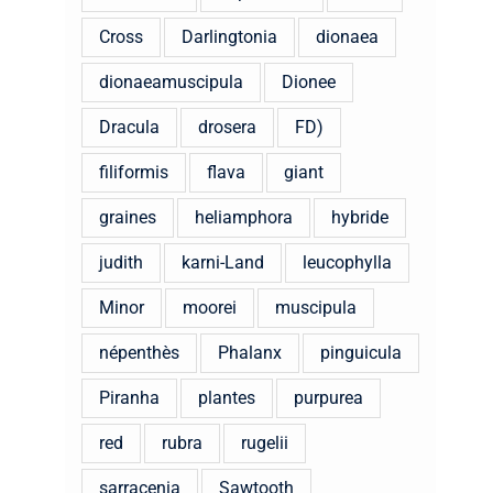
Cross
Darlingtonia
dionaea
dionaeamuscipula
Dionee
Dracula
drosera
FD)
filiformis
flava
giant
graines
heliamphora
hybride
judith
karni-Land
leucophylla
Minor
moorei
muscipula
népenthès
Phalanx
pinguicula
Piranha
plantes
purpurea
red
rubra
rugelii
sarracenia
Sawtooth