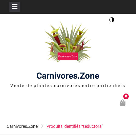
Skip
to
content
Carnivores.Zone
Vente de plantes carnivores entre particuliers
0
Carnivores.Zone
Produits identifiés “seductora”