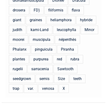
dionaeamuscipula
Dionee
Dracula
drosera
FD)
filiformis
flava
giant
graines
heliamphora
hybride
judith
karni-Land
leucophylla
Minor
moorei
muscipula
népenthès
Phalanx
pinguicula
Piranha
plantes
purpurea
red
rubra
rugelii
sarracenia
Sawtooth
seedgrown
semis
Size
teeth
trap
var.
venosa
X