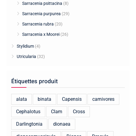
Sarracenia psittacina
(8)
Sarracenia purpurea
(29)
Sarracenia rubra
(20)
Sarracenia x Moorei
(26)
Stylidium
(4)
Utricularia
(32)
Étiquettes produit
alata
binata
Capensis
carnivores
Cephalotus
Clam
Cross
Darlingtonia
dionaea