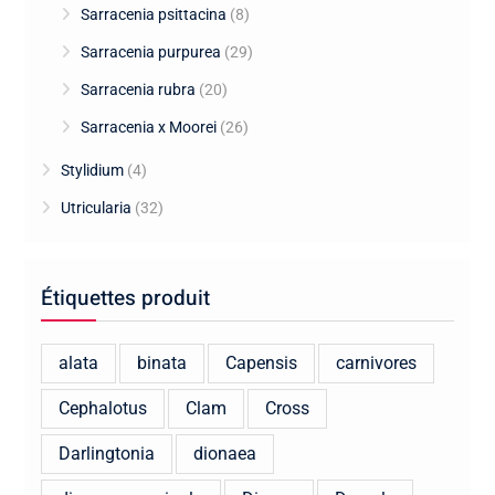
Sarracenia psittacina
(8)
Sarracenia purpurea
(29)
Sarracenia rubra
(20)
Sarracenia x Moorei
(26)
Stylidium
(4)
Utricularia
(32)
Étiquettes produit
alata
binata
Capensis
carnivores
Cephalotus
Clam
Cross
Darlingtonia
dionaea