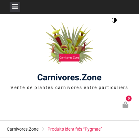
Skip
to
content
Carnivores.Zone
Vente de plantes carnivores entre particuliers
0
Carnivores.Zone
Produits identifiés “Pygmae”