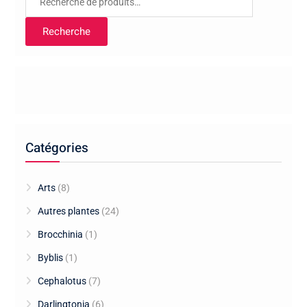
pour :
Recherche
Catégories
Arts
(8)
Autres plantes
(24)
Brocchinia
(1)
Byblis
(1)
Cephalotus
(7)
Darlingtonia
(6)