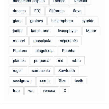
dionaeamuscipula
Dionee
Dracula
drosera
FD)
filiformis
flava
giant
graines
heliamphora
hybride
judith
karni-Land
leucophylla
Minor
moorei
muscipula
népenthès
Phalanx
pinguicula
Piranha
plantes
purpurea
red
rubra
rugelii
sarracenia
Sawtooth
seedgrown
semis
Size
teeth
trap
var.
venosa
X