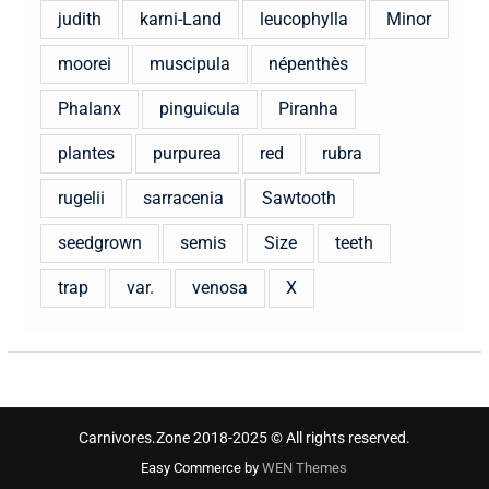
judith
karni-Land
leucophylla
Minor
moorei
muscipula
népenthès
Phalanx
pinguicula
Piranha
plantes
purpurea
red
rubra
rugelii
sarracenia
Sawtooth
seedgrown
semis
Size
teeth
trap
var.
venosa
X
Carnivores.Zone 2018-2025 © All rights reserved.
Easy Commerce by
WEN Themes