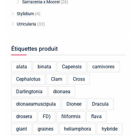
Sarracenia x Moorei
(26)
Stylidium
(4)
Utricularia
(32)
Étiquettes produit
alata
binata
Capensis
carnivores
Cephalotus
Clam
Cross
Darlingtonia
dionaea
dionaeamuscipula
Dionee
Dracula
drosera
FD)
filiformis
flava
giant
graines
heliamphora
hybride