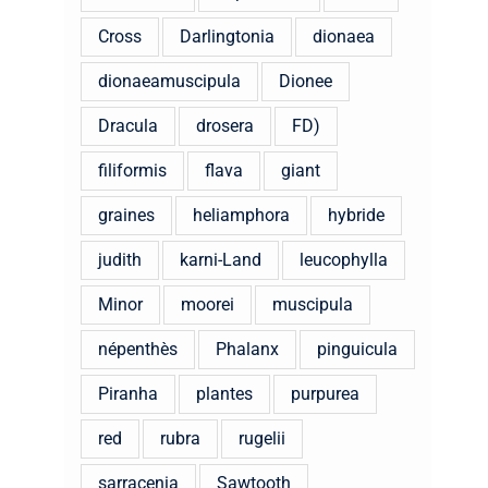
Cross
Darlingtonia
dionaea
dionaeamuscipula
Dionee
Dracula
drosera
FD)
filiformis
flava
giant
graines
heliamphora
hybride
judith
karni-Land
leucophylla
Minor
moorei
muscipula
népenthès
Phalanx
pinguicula
Piranha
plantes
purpurea
red
rubra
rugelii
sarracenia
Sawtooth