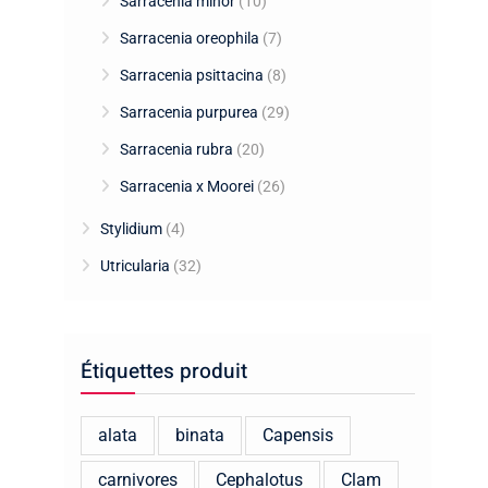
Sarracenia minor
(10)
Sarracenia oreophila
(7)
Sarracenia psittacina
(8)
Sarracenia purpurea
(29)
Sarracenia rubra
(20)
Sarracenia x Moorei
(26)
Stylidium
(4)
Utricularia
(32)
Étiquettes produit
alata
binata
Capensis
carnivores
Cephalotus
Clam