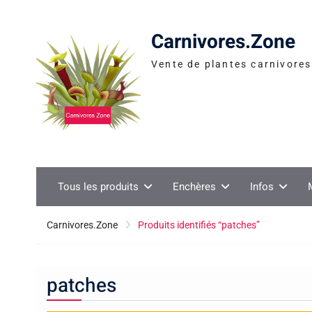
Skip
to
Carnivores.Zone
content
Vente de plantes carnivores 
Tous les produits
Enchères
Infos
Carnivores.Zone
Produits identifiés “patches”
patches