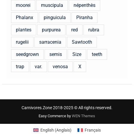
moorei
muscipula
népenthès
Phalanx
pinguicula
Piranha
plantes
purpurea
red
rubra
rugelii
sarracenia
Sawtooth
seedgrown
semis
Size
teeth
trap
var.
venosa
X
Carnivores.Zone 2018-2025 © All rights reserved.
Easy Commerce by
WEN Themes
English
(
Anglais
)
Français