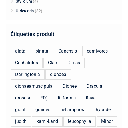
Stylidium
(4)
Utricularia
(32)
Étiquettes produit
alata
binata
Capensis
carnivores
Cephalotus
Clam
Cross
Darlingtonia
dionaea
dionaeamuscipula
Dionee
Dracula
drosera
FD)
filiformis
flava
giant
graines
heliamphora
hybride
judith
karni-Land
leucophylla
Minor