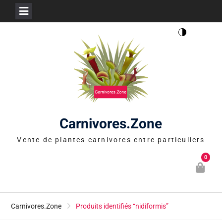
Skip
to
content
Carnivores.Zone
Vente de plantes carnivores entre particuliers
0
Carnivores.Zone
Produits identifiés “nidiformis”