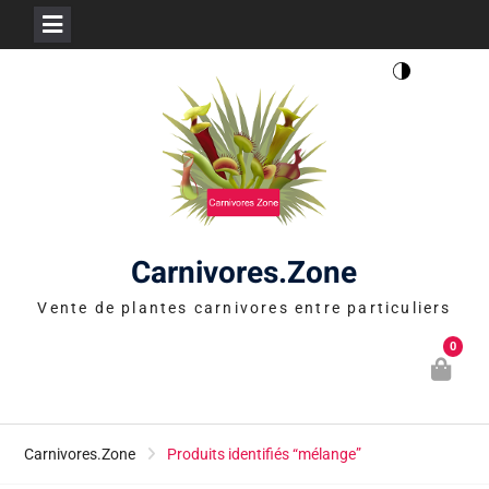
Skip
to
content
Carnivores.Zone
Vente de plantes carnivores entre particuliers
0
Carnivores.Zone
Produits identifiés “mélange”