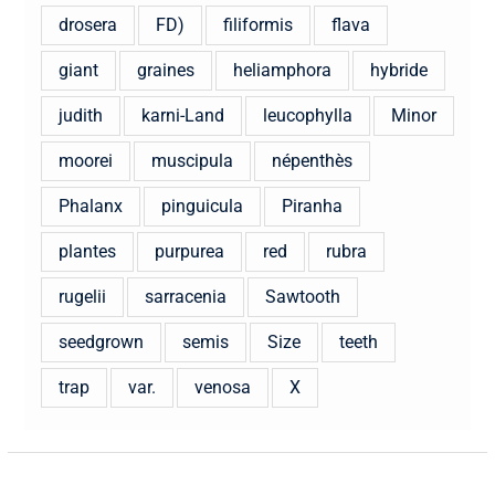
drosera
FD)
filiformis
flava
giant
graines
heliamphora
hybride
judith
karni-Land
leucophylla
Minor
moorei
muscipula
népenthès
Phalanx
pinguicula
Piranha
plantes
purpurea
red
rubra
rugelii
sarracenia
Sawtooth
seedgrown
semis
Size
teeth
trap
var.
venosa
X