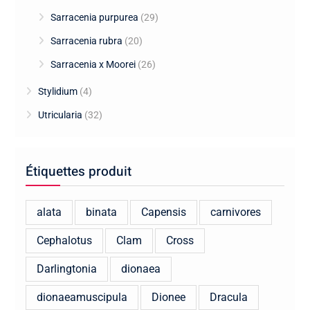
Sarracenia purpurea
(29)
Sarracenia rubra
(20)
Sarracenia x Moorei
(26)
Stylidium
(4)
Utricularia
(32)
Étiquettes produit
alata
binata
Capensis
carnivores
Cephalotus
Clam
Cross
Darlingtonia
dionaea
dionaeamuscipula
Dionee
Dracula