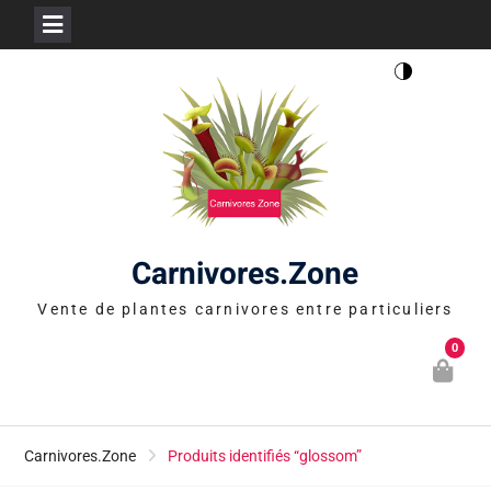
Skip
to
content
Carnivores.Zone
Vente de plantes carnivores entre particuliers
0
Carnivores.Zone
Produits identifiés “glossom”