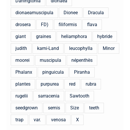
Darlingtonia
dionaea
dionaeamuscipula
Dionee
Dracula
drosera
FD)
filiformis
flava
giant
graines
heliamphora
hybride
judith
karni-Land
leucophylla
Minor
moorei
muscipula
népenthès
Phalanx
pinguicula
Piranha
plantes
purpurea
red
rubra
rugelii
sarracenia
Sawtooth
seedgrown
semis
Size
teeth
trap
var.
venosa
X