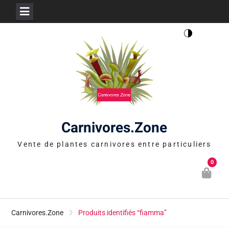
Skip
to
content
Carnivores.Zone
Vente de plantes carnivores entre particuliers
0
Carnivores.Zone
Produits identifiés “fiamma”