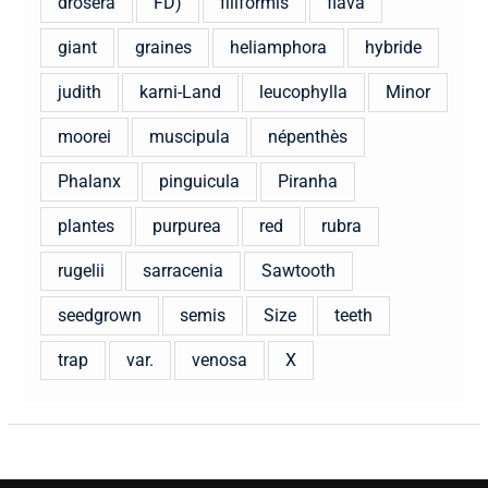
drosera
FD)
filiformis
flava
giant
graines
heliamphora
hybride
judith
karni-Land
leucophylla
Minor
moorei
muscipula
népenthès
Phalanx
pinguicula
Piranha
plantes
purpurea
red
rubra
rugelii
sarracenia
Sawtooth
seedgrown
semis
Size
teeth
trap
var.
venosa
X