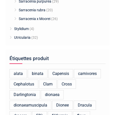
Sarracenia purpurea
(29)
Sarracenia rubra
(20)
Sarracenia x Moorei
(26)
Stylidium
(4)
Utricularia
(32)
Étiquettes produit
alata
binata
Capensis
carnivores
Cephalotus
Clam
Cross
Darlingtonia
dionaea
dionaeamuscipula
Dionee
Dracula