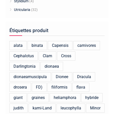
Stylidium
(4)
Utricularia
(32)
Étiquettes produit
alata
binata
Capensis
carnivores
Cephalotus
Clam
Cross
Darlingtonia
dionaea
dionaeamuscipula
Dionee
Dracula
drosera
FD)
filiformis
flava
giant
graines
heliamphora
hybride
judith
karni-Land
leucophylla
Minor