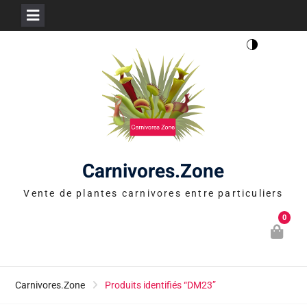
Skip
to
content
Carnivores.Zone
Vente de plantes carnivores entre particuliers
0
Carnivores.Zone
Produits identifiés “DM23”