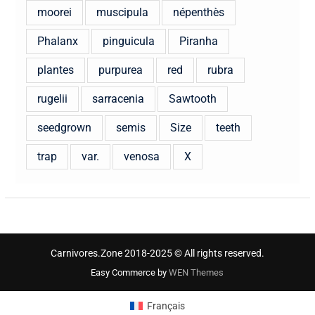
moorei
muscipula
népenthès
Phalanx
pinguicula
Piranha
plantes
purpurea
red
rubra
rugelii
sarracenia
Sawtooth
seedgrown
semis
Size
teeth
trap
var.
venosa
X
Carnivores.Zone 2018-2025 © All rights reserved.
Easy Commerce by
WEN Themes
Français