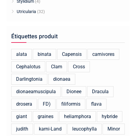
Stylidium
(4)
Utricularia
(32)
Étiquettes produit
alata
binata
Capensis
carnivores
Cephalotus
Clam
Cross
Darlingtonia
dionaea
dionaeamuscipula
Dionee
Dracula
drosera
FD)
filiformis
flava
giant
graines
heliamphora
hybride
judith
karni-Land
leucophylla
Minor