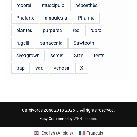
moorei
muscipula
népenthès
Phalanx
pinguicula
Piranha
plantes
purpurea
red
rubra
rugelii
sarracenia
Sawtooth
seedgrown
semis
Size
teeth
trap
var.
venosa
X
Carnivores.Zone 2018-2025 © All rights reserved.
Easy Commerce by
WEN Themes
English
(
Anglais
)
Français