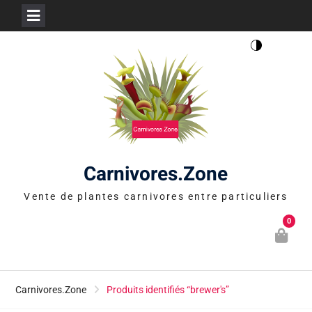
Skip
to
content
Carnivores.Zone
Vente de plantes carnivores entre particuliers
0
Carnivores.Zone
Produits identifiés “brewer's”