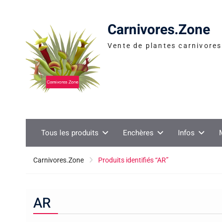
Skip
to
Carnivores.Zone
content
Vente de plantes carnivores 
Tous les produits
Enchères
Infos
Carnivores.Zone
Produits identifiés “AR”
AR