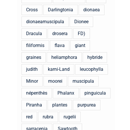
Cross
Darlingtonia
dionaea
dionaeamuscipula
Dionee
Dracula
drosera
FD)
filiformis
flava
giant
graines
heliamphora
hybride
judith
karni-Land
leucophylla
Minor
moorei
muscipula
népenthès
Phalanx
pinguicula
Piranha
plantes
purpurea
red
rubra
rugelii
sarracenia
Sawtooth