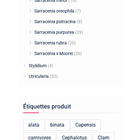
Sarracenia minor
(10)
Sarracenia oreophila
(7)
Sarracenia psittacina
(8)
Sarracenia purpurea
(29)
Sarracenia rubra
(20)
Sarracenia x Moorei
(26)
Stylidium
(4)
Utricularia
(32)
Étiquettes produit
alata
binata
Capensis
carnivores
Cephalotus
Clam