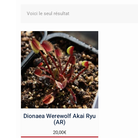
Voici le seul résultat
Dionaea Werewolf Akai Ryu
(AR)
20,00
€