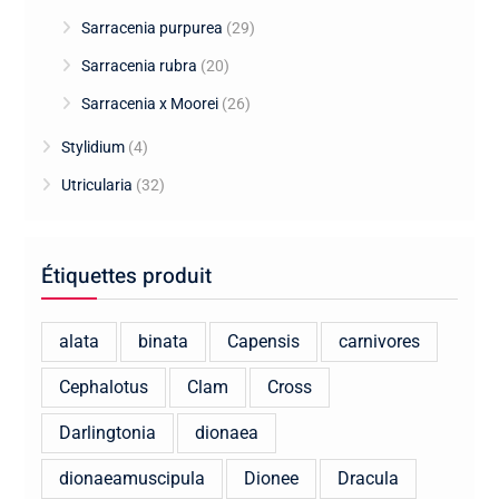
Sarracenia purpurea
(29)
Sarracenia rubra
(20)
Sarracenia x Moorei
(26)
Stylidium
(4)
Utricularia
(32)
Étiquettes produit
alata
binata
Capensis
carnivores
Cephalotus
Clam
Cross
Darlingtonia
dionaea
dionaeamuscipula
Dionee
Dracula