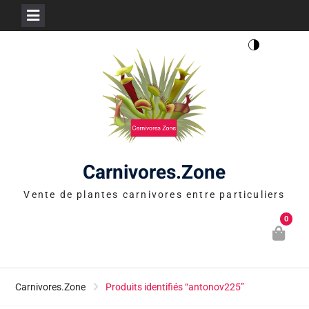
Skip
to
content
Carnivores.Zone
Vente de plantes carnivores entre particuliers
0
Carnivores.Zone
Produits identifiés “antonov225”