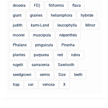
drosera
FD)
filiformis
flava
giant
graines
heliamphora
hybride
judith
karni-Land
leucophylla
Minor
moorei
muscipula
népenthès
Phalanx
pinguicula
Piranha
plantes
purpurea
red
rubra
rugelii
sarracenia
Sawtooth
seedgrown
semis
Size
teeth
trap
var.
venosa
X