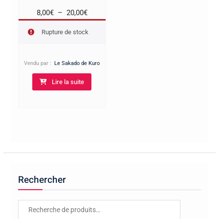
Plage
8,00
€
–
20,00
€
de
Rupture de stock
prix :
8,00€
à
Vendu par :
Le Sakado de Kuro
20,00€
Lire la suite
Rechercher
Recherche
pour :