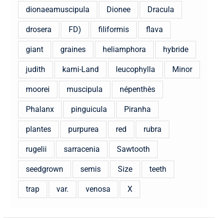
dionaeamuscipula
Dionee
Dracula
drosera
FD)
filiformis
flava
giant
graines
heliamphora
hybride
judith
karni-Land
leucophylla
Minor
moorei
muscipula
népenthès
Phalanx
pinguicula
Piranha
plantes
purpurea
red
rubra
rugelii
sarracenia
Sawtooth
seedgrown
semis
Size
teeth
trap
var.
venosa
X