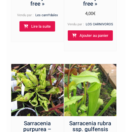
free »
free »
4,00
€
Vendu par :
Les carnYdalex
Vendu par :
LOS CARNIVOROS
Lire la suite
Ajouter au panier
Sarracenia
Sarracenia rubra
purpurea –
ssp. gulfensis