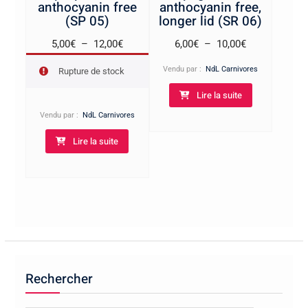
anthocyanin free
anthocyanin free,
(SP 05)
longer lid (SR 06)
Plage
Plage
5,00
€
–
12,00
€
6,00
€
–
10,00
€
de
de
Vendu par :
NdL Carnivores
Rupture de stock
prix :
prix :
Lire la suite
5,00€
6,00€
à
à
Vendu par :
NdL Carnivores
12,00€
10,00€
Lire la suite
Rechercher