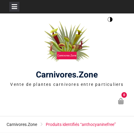
Skip
to
content
Carnivores.Zone
Vente de plantes carnivores entre particuliers
0
Carnivores.Zone
Produits identifiés “anthocyaninefree”