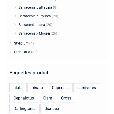
Sarracenia psittacina
(8)
Sarracenia purpurea
(29)
Sarracenia rubra
(20)
Sarracenia x Moorei
(26)
Stylidium
(4)
Utricularia
(32)
Étiquettes produit
alata
binata
Capensis
carnivores
Cephalotus
Clam
Cross
Darlingtonia
dionaea